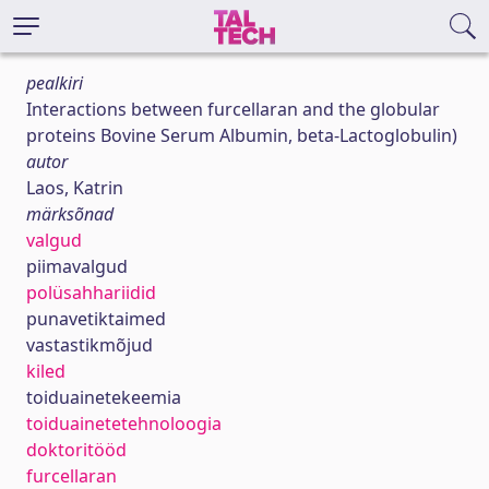
pealkiri
Interactions between furcellaran and the globular
proteins Bovine Serum Albumin, beta-Lactoglobulin)
autor
Laos, Katrin
märksõnad
valgud
piimavalgud
polüsahhariidid
punavetiktaimed
vastastikmõjud
kiled
toiduainetekeemia
toiduainetetehnoloogia
doktoritööd
furcellaran