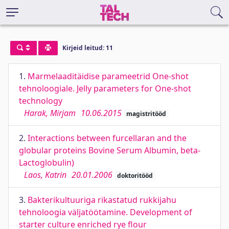
Kirjeid leitud: 11
1.
Marmelaaditäidise parameetrid One-shot
tehnoloogiale. Jelly parameters for One-shot
technology
Harak, Mirjam
10.06.2015
magistritööd
2.
Interactions between furcellaran and the
globular proteins Bovine Serum Albumin, beta-
Lactoglobulin)
Laos, Katrin
20.01.2006
doktoritööd
3.
Bakterikultuuriga rikastatud rukkijahu
tehnoloogia väljatöötamine. Development of
starter culture enriched rye flour