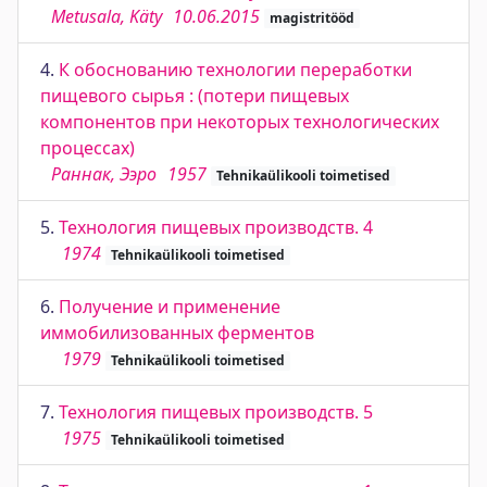
Metusala, Käty
10.06.2015
magistritööd
4.
К обоснованию технологии переработки
пищевого сырья : (потери пищевых
компонентов при некоторых технологических
процессах)
Раннак, Ээро
1957
Tehnikaülikooli toimetised
5.
Технология пищевых производств. 4
1974
Tehnikaülikooli toimetised
6.
Получение и применение
иммобилизованных ферментов
1979
Tehnikaülikooli toimetised
7.
Технология пищевых производств. 5
1975
Tehnikaülikooli toimetised