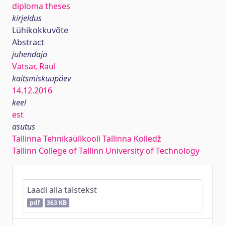
diploma theses
kirjeldus
Lühikokkuvõte
Abstract
juhendaja
Vatsar, Raul
kaitsmiskuupäev
14.12.2016
keel
est
asutus
Tallinna Tehnikaülikooli Tallinna Kolledž
Tallinn College of Tallinn University of Technology
Laadi alla täistekst
pdf
363 KB