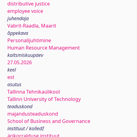
distributive justice
employee voice
juhendaja
Vabrit-Raadla, Maarit
õppekava
Personalijuhtimine
Human Resource Management
kaitsmiskuupäev
27.05.2026
keel
est
asutus
Tallinna Tehnikaülikool
Tallinn University of Technology
teaduskond
majandusteaduskond
School of Business and Governance
instituut / kolledž
ärikorralduse instituut