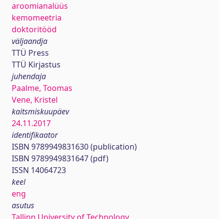
aroomianalüüs
kemomeetria
doktoritööd
väljaandja
TTÜ Press
TTÜ Kirjastus
juhendaja
Paalme, Toomas
Vene, Kristel
kaitsmiskuupäev
24.11.2017
identifikaator
ISBN 9789949831630 (publication)
ISBN 9789949831647 (pdf)
ISSN 14064723
keel
eng
asutus
Tallinn University of Technology