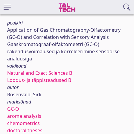
pealkiri
Application of Gas Chromatography-Olfactometry
(GC-O) and Correlation with Sensory Analysis
Gaaskromatograaf-olfaktomeetri (GC-O)
rakendusvõimalused ja korreleerimine sensoorse
analüüsiga
valdkond
Natural and Exact Sciences B
Loodus- ja täppisteadused B
autor
Rosenvald, Sirli
märksõnad
GC-O
aroma analysis
chemometrics
doctoral theses