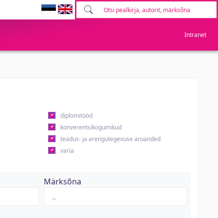
Intranet
diplomitööd
konverentsikogumikud
teadus- ja arengutegevuse aruanded
varia
Märksõna