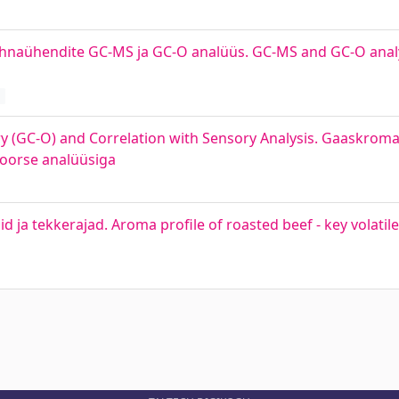
naühendite GC-MS ja GC-O analüüs. GC-MS and GC-O analy
d
 (GC-O) and Correlation with Sensory Analysis. Gaaskroma
soorse analüüsiga
d ja tekkerajad. Aroma profile of roasted beef - key volat