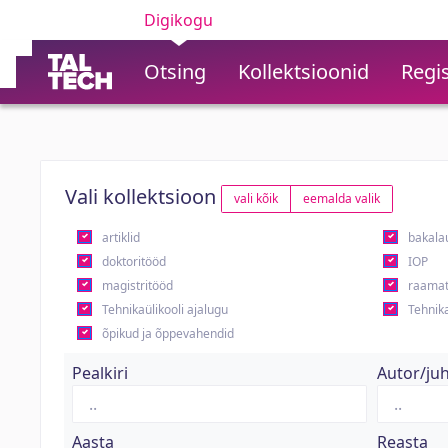
Digikogu
Otsing
Kollektsioonid
Regis
Vali kollektsioon
vali kõik
eemalda valik
artiklid
bakala
doktoritööd
IOP
magistritööd
raamat
Tehnikaülikooli ajalugu
Tehnika
õpikud ja õppevahendid
Pealkiri
Autor/ju
Aasta
Reasta