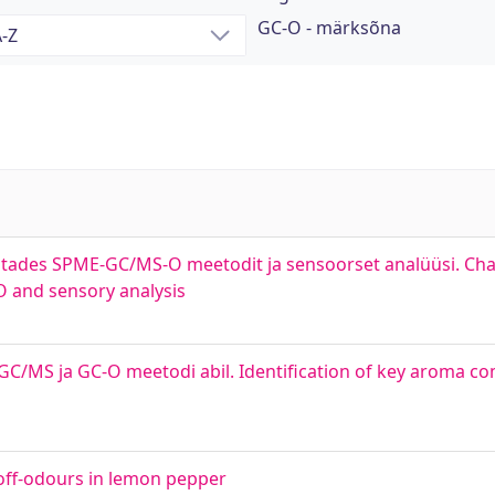
GC-O - märksõna
utades SPME-GC/MS-O meetodit ja sensoorset analüüsi. Char
 and sensory analysis
C/MS ja GC-O meetodi abil. Identification of key aroma c
off-odours in lemon pepper