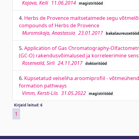
Kajava, Keili
11.06.2014
magistritööd
4.
Herbs de Provence maitsetaimede segu võtmelõh
compounds of Herbs de Provence
Muromskaja, Anastassia
23.01.2017
bakalaureusetöö
5.
Application of Gas Chromatography-Olfactometry
(GC-O) rakendusvõimalused ja korreleerimine sen
Rosenvald, Sirli
24.11.2017
doktoritööd
6.
Küpsetatud veiseliha aroomiprofiil - võtmeühendi
formation pathways
Vimm, Kersti-Liis
31.05.2022
magistritööd
Kirjeid leitud: 6
1