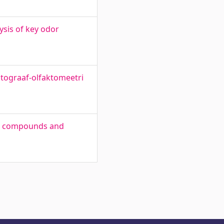
sis of key odor
tograaf-olfaktomeetri
ile compounds and