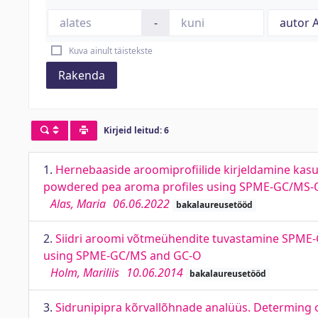
-
Kuva ainult täistekste
Rakenda
Kirjeid leitud: 6
1.
Hernebaaside aroomiprofiilide kirjeldamine kas
powdered pea aroma profiles using SPME-GC/MS-O
Alas, Maria
06.06.2022
bakalaureusetööd
2.
Siidri aroomi võtmeühendite tuvastamine SPME-G
using SPME-GC/MS and GC-O
Holm, Mariliis
10.06.2014
bakalaureusetööd
3.
Sidrunipipra kõrvallõhnade analüüs. Determing 