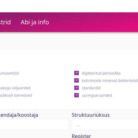
trid
Abi ja info
ureusetööd
digiteeritud perioodika
kaitsmisele minevad doktoritööd
ukogu väljaanded
standardid
ülikooli toimetised
uuringuaruanded
hendaja/koostaja
Struktuuriüksus
Register