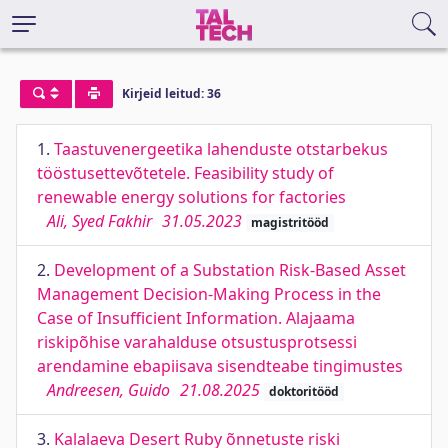
Kirjeid leitud: 36
1.
Taastuvenergeetika lahenduste otstarbekus
tööstusettevõtetele. Feasibility study of
renewable energy solutions for factories
Ali, Syed Fakhir
31.05.2023
magistritööd
2.
Development of a Substation Risk-Based Asset
Management Decision-Making Process in the
Case of Insufficient Information. Alajaama
riskipõhise varahalduse otsustusprotsessi
arendamine ebapiisava sisendteabe tingimustes
Andreesen, Guido
21.08.2025
doktoritööd
3.
Kalalaeva Desert Ruby õnnetuste riski