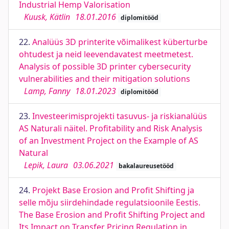
Industrial Hemp Valorisation
Kuusk, Kätlin
18.01.2016
diplomitööd
22.
Analüüs 3D printerite võimalikest küberturbe
ohtudest ja neid leevendavatest meetmetest.
Analysis of possible 3D printer cybersecurity
vulnerabilities and their mitigation solutions
Lamp, Fanny
18.01.2023
diplomitööd
23.
Investeerimisprojekti tasuvus- ja riskianalüüs
AS Naturali näitel. Profitability and Risk Analysis
of an Investment Project on the Example of AS
Natural
Lepik, Laura
03.06.2021
bakalaureusetööd
24.
Projekt Base Erosion and Profit Shifting ja
selle mõju siirdehindade regulatsioonile Eestis.
The Base Erosion and Profit Shifting Project and
Its Impact on Transfer Pricing Regulation in