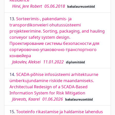
Residence
Hirvi, Jere Robert
05.06.2018
bakalaureusetööd
13.
Sorteerimis-, pakendamis- ja
transpordikonveieri ohutussüsteemi
projekteerimine. Sorting, packaging, and hauling
conveyor safety system design.
Проектирование системы безопасности для
сортировочно-упаковочно-транспортного
конвейера
Jakovlev, Aleksei
11.01.2022
diplomitööd
14.
SCADA-põhise infosüsteemi arhitektuurne
ümberkujundamine riskide maandamiseks.
Architectual Redesign of a SCADA-Based
Information System for Risk Mitigation
Järveots, Kaarel
01.06.2026
bakalaureusetööd
15.
Tooteinfo rikastamise ja haldamise lahendus