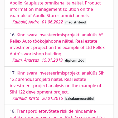
Apollo Kaupluste omnikanalite näitel. Product
information management solution on the
example of Apollo Stores omnichannels
Kaibald, Andre
01.06.2022
magistritööd
16.
Kinnisvara investeerimisprojekti analüüs AS
Rellex Auto töökojahoone näitel. Real estate
investment project on the example of Ltd Rellex
Auto´s workshop building.
Kalm, Andreas
15.01.2019
diplomitööd
17.
Kinnisvara investeerimisprojekti analüüs Sihi
122 arendusprojekti näitel. Real estate
investment project analysis on the example of
Sihi 122 development project.
Karilaid, Kristo
20.01.2016
bakalaureusetööd
18.
Transpordiettevõtete riskide hindamine
ohtlike kaupade veoahelas. Risk Assessment for