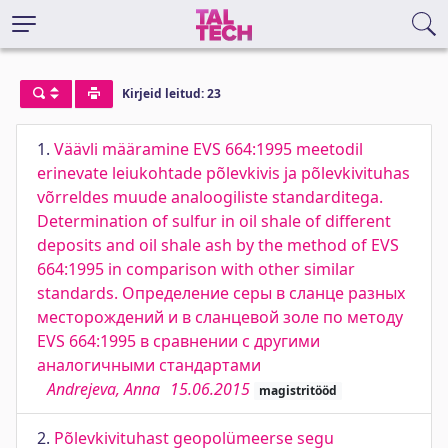
Kirjeid leitud: 23
1.
Väävli määramine EVS 664:1995 meetodil
erinevate leiukohtade põlevkivis ja põlevkivituhas
võrreldes muude analoogiliste standarditega.
Determination of sulfur in oil shale of different
deposits and oil shale ash by the method of EVS
664:1995 in comparison with other similar
standards. Определение серы в сланце разных
месторождений и в сланцевой золе по методу
EVS 664:1995 в сравнении с другими
аналогичными стандартами
Andrejeva, Anna
15.06.2015
magistritööd
2.
Põlevkivituhast geopolümeerse segu