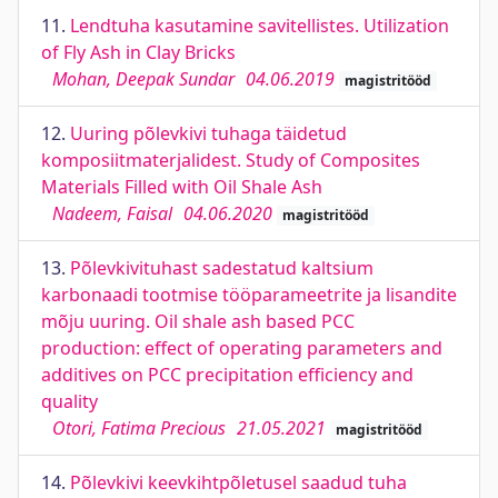
11.
Lendtuha kasutamine savitellistes. Utilization
of Fly Ash in Clay Bricks
Mohan, Deepak Sundar
04.06.2019
magistritööd
12.
Uuring põlevkivi tuhaga täidetud
komposiitmaterjalidest. Study of Composites
Materials Filled with Oil Shale Ash
Nadeem, Faisal
04.06.2020
magistritööd
13.
Põlevkivituhast sadestatud kaltsium
karbonaadi tootmise tööparameetrite ja lisandite
mõju uuring. Oil shale ash based PCC
production: effect of operating parameters and
additives on PCC precipitation efficiency and
quality
Otori, Fatima Precious
21.05.2021
magistritööd
14.
Põlevkivi keevkihtpõletusel saadud tuha