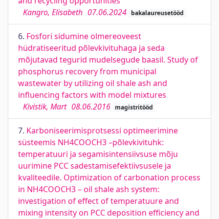
and recycling opportunities
Kangro, Elisabeth
07.06.2024
bakalaureusetööd
6.
Fosfori sidumine olmereoveest
hüdratiseeritud põlevkivituhaga ja seda
mõjutavad tegurid mudelsegude baasil. Study of
phosphorus recovery from municipal
wastewater by utilizing oil shale ash and
influencing factors with model mixtures
Kivistik, Mart
08.06.2016
magistritööd
7.
Karboniseerimisprotsessi optimeerimine
süsteemis NH4COOCH3 –põlevkivituhk:
temperatuuri ja segamisintensiivsuse mõju
uurimine PCC sadestamisefektiivsusele ja
kvaliteedile. Optimization of carbonation process
in NH4COOCH3 – oil shale ash system:
investigation of effect of temperatuure and
mixing intensity on PCC deposition efficiency and