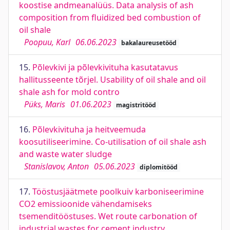
koostise andmeanalüüs. Data analysis of ash
composition from fluidized bed combustion of
oil shale
Poopuu, Karl
06.06.2023
bakalaureusetööd
15.
Põlevkivi ja põlevkivituha kasutatavus
hallitusseente tõrjel. Usability of oil shale and oil
shale ash for mold contro
Püks, Maris
01.06.2023
magistritööd
16.
Põlevkivituha ja heitveemuda
koosutiliseerimine. Co-utilisation of oil shale ash
and waste water sludge
Stanislavov, Anton
05.06.2023
diplomitööd
17.
Tööstusjäätmete poolkuiv karboniseerimine
CO2 emissioonide vähendamiseks
tsemenditööstuses. Wet route carbonation of
industrial wastes for cement industry