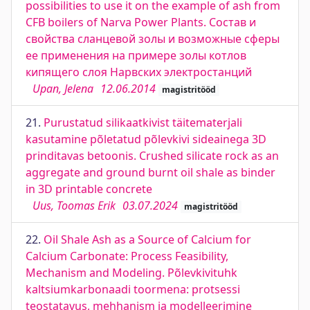
possibilities to use it on the example of ash from
CFB boilers of Narva Power Plants. Состав и
свойства сланцевой золы и возможные сферы
ее применения на примере золы котлов
кипящего слоя Нарвских электростанций
Upan, Jelena
12.06.2014
magistritööd
21.
Purustatud silikaatkivist täitematerjali
kasutamine põletatud põlevkivi sideainega 3D
prinditavas betoonis. Crushed silicate rock as an
aggregate and ground burnt oil shale as binder
in 3D printable concrete
Uus, Toomas Erik
03.07.2024
magistritööd
22.
Oil Shale Ash as a Source of Calcium for
Calcium Carbonate: Process Feasibility,
Mechanism and Modeling. Põlevkivituhk
kaltsiumkarbonaadi toormena: protsessi
teostatavus, mehhanism ja modelleerimine