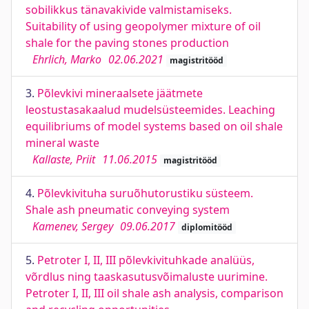
sobilikkus tänavakivide valmistamiseks.
Suitability of using geopolymer mixture of oil
shale for the paving stones production
Ehrlich, Marko
02.06.2021
magistritööd
3.
Põlevkivi mineraalsete jäätmete
leostustasakaalud mudelsüsteemides. Leaching
equilibriums of model systems based on oil shale
mineral waste
Kallaste, Priit
11.06.2015
magistritööd
4.
Põlevkivituha suruõhutorustiku süsteem.
Shale ash pneumatic conveying system
Kamenev, Sergey
09.06.2017
diplomitööd
5.
Petroter I, II, III põlevkivituhkade analüüs,
võrdlus ning taaskasutusvõimaluste uurimine.
Petroter I, II, III oil shale ash analysis, comparison