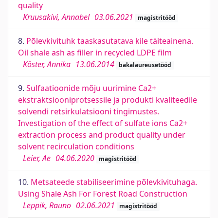
quality
Kruusakivi, Annabel
03.06.2021
magistritööd
8.
Põlevkivituhk taaskasutatava kile täiteainena.
Oil shale ash as filler in recycled LDPE film
Köster, Annika
13.06.2014
bakalaureusetööd
9.
Sulfaatioonide mõju uurimine Ca2+
ekstraktsiooniprotsessile ja produkti kvaliteedile
solvendi retsirkulatsiooni tingimustes.
Investigation of the effect of sulfate ions Ca2+
extraction process and product quality under
solvent recirculation conditions
Leier, Ae
04.06.2020
magistritööd
10.
Metsateede stabiliseerimine põlevkivituhaga.
Using Shale Ash For Forest Road Construction
Leppik, Rauno
02.06.2021
magistritööd