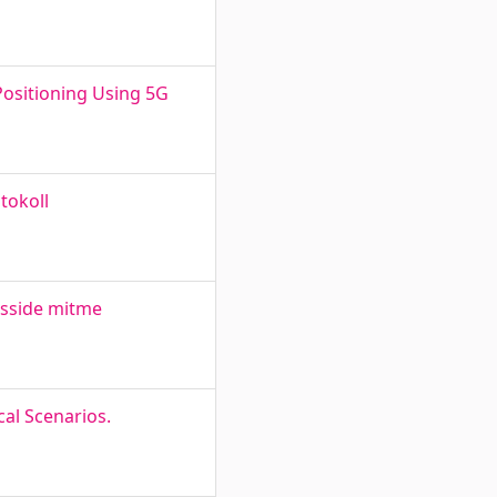
Positioning Using 5G
tokoll
rsside mitme
al Scenarios.