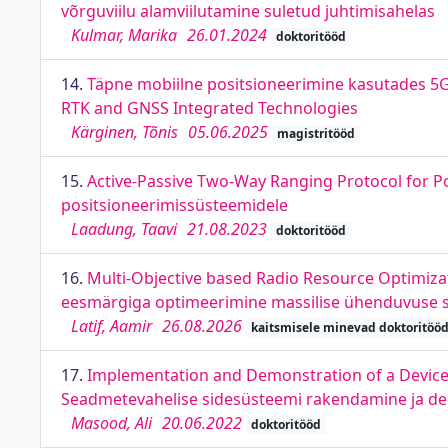
võrguviilu alamviilutamine suletud juhtimisahelas
Kulmar, Marika
26.01.2024
doktoritööd
14.
Täpne mobiilne positsioneerimine kasutades 5G,
RTK and GNSS Integrated Technologies
Kärginen, Tõnis
05.06.2025
magistritööd
15.
Active-Passive Two-Way Ranging Protocol for Po
positsioneerimissüsteemidele
Laadung, Taavi
21.08.2023
doktoritööd
16.
Multi-Objective based Radio Resource Optimiza
eesmärgiga optimeerimine massilise ühenduvuse 
Latif, Aamir
26.08.2026
kaitsmisele minevad doktoritöö
17.
Implementation and Demonstration of a Device
Seadmetevahelise sidesüsteemi rakendamine ja demo
Masood, Ali
20.06.2022
doktoritööd