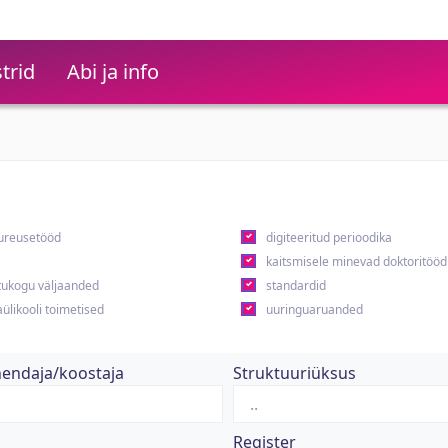
trid
Abi ja info
ureusetööd
digiteeritud perioodika
kaitsmisele minevad doktoritööd
ukogu väljaanded
standardid
ülikooli toimetised
uuringuaruanded
hendaja/koostaja
Struktuuriüksus
Register