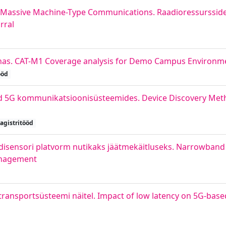
 Massive Machine-Type Communications. Raadioressursside
rral
as. CAT-M1 Coverage analysis for Demo Campus Environm
ööd
d 5G kommunikatsioonisüsteemides. Device Discovery Met
agistritööd
pildisensori platvorm nutikaks jäätmekäitluseks. Narrowband
anagement
ransportsüsteemi näitel. Impact of low latency on 5G-based