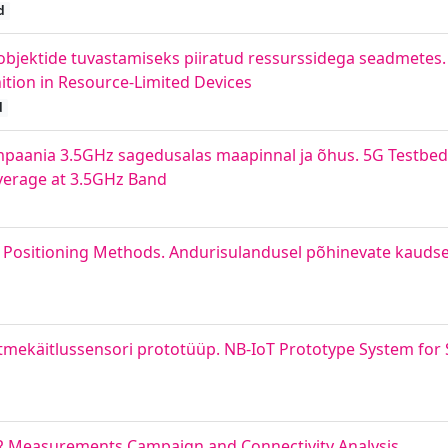
d
objektide tuvastamiseks piiratud ressurssidega seadmetes.
tion in Resource-Limited Devices
d
paania 3.5GHz sagedusalas maapinnal ja õhus. 5G Testbe
erage at 3.5GHz Band
 Positioning Methods. Andurisulandusel põhinevate kauds
jäätmekäitlussensori prototüüp. NB-IoT Prototype System fo
 Measurements Campaign and Connectivity Analysis