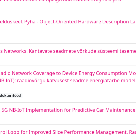
irjelduskeel. Pyha - Object-Oriented Hardware Description 
ess Networks. Kantavate seadmete võrkude süsteemi tasem
 Radio Network Coverage to Device Energy Consumption Mo
 (NB-IoT): raadiovõrgu katvusest seadme energiatarbe modell
doktoritööd
 5G NB-IoT Implementation for Predictive Car Maintenance
ntrol Loop for Improved Slice Performance Management. R