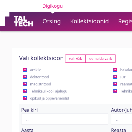
Digikogu
Otsing
Kollektsioonid
Regis
Vali kollektsioon
vali kõik
eemalda valik
artiklid
bakala
doktoritööd
IOP
magistritööd
raamat
Tehnikaülikooli ajalugu
Tehnika
õpikud ja õppevahendid
Pealkiri
Autor/ju
Aasta
Reasta