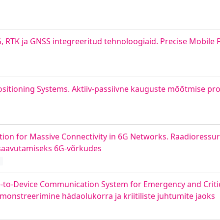
 RTK ja GNSS integreeritud tehnoloogiaid. Precise Mobile 
sitioning Systems. Aktiiv-passiivne kauguste mõõtmise pro
tion for Massive Connectivity in 6G Networks. Raadioressu
saavutamiseks 6G-võrkudes
d
-to-Device Communication System for Emergency and Critic
nstreerimine hädaolukorra ja kriitiliste juhtumite jaoks