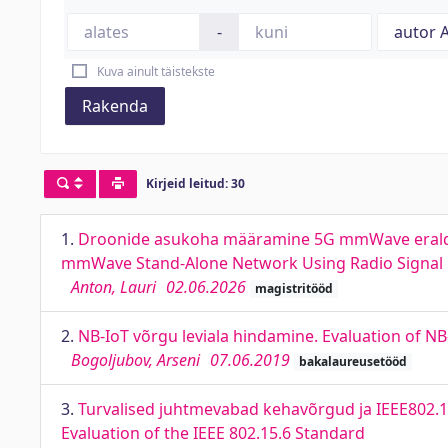
-
Kuva ainult täistekste
Rakenda
Kirjeid leitud: 30
1.
Droonide asukoha määramine 5G mmWave eraldise
mmWave Stand-Alone Network Using Radio Signa
Anton, Lauri
02.06.2026
magistritööd
2.
NB-IoT võrgu leviala hindamine. Evaluation of 
Bogoljubov, Arseni
07.06.2019
bakalaureusetööd
3.
Turvalised juhtmevabad kehavõrgud ja IEEE802.
Evaluation of the IEEE 802.15.6 Standard