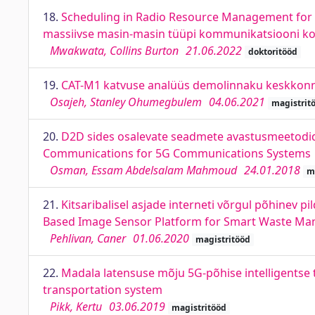
18.
Scheduling in Radio Resource Management for
massiivse masin-masin tüüpi kommunikatsiooni ko
Mwakwata, Collins Burton
21.06.2022
doktoritööd
19.
CAT-M1 katvuse analüüs demolinnaku keskkonn
Osajeh, Stanley Ohumegbulem
04.06.2021
magistrit
20.
D2D sides osalevate seadmete avastusmeetodi
Communications for 5G Communications Systems
Osman, Essam Abdelsalam Mahmoud
24.01.2018
m
21.
Kitsaribalisel asjade interneti võrgul põhinev 
Based Image Sensor Platform for Smart Waste M
Pehlivan, Caner
01.06.2020
magistritööd
22.
Madala latensuse mõju 5G-põhise intelligentse t
transportation system
Pikk, Kertu
03.06.2019
magistritööd