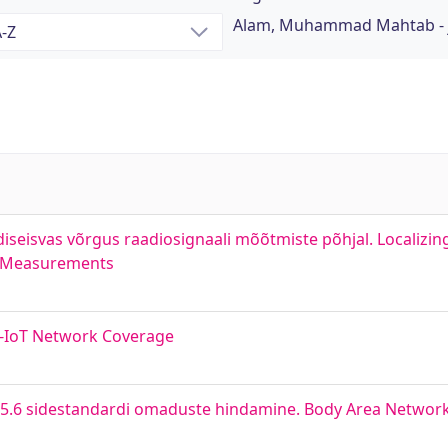
Alam, Muhammad Mahtab - 
isvas võrgus raadiosignaali mõõtmiste põhjal. Localizin
l Measurements
NB-IoT Network Coverage
15.6 sidestandardi omaduste hindamine. Body Area Netwo