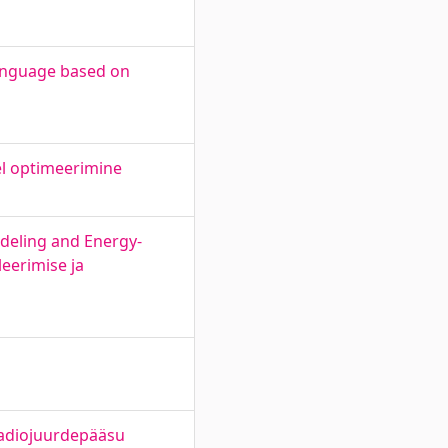
Language based on
el optimeerimine
deling and Energy-
eerimise ja
aadiojuurdepääsu