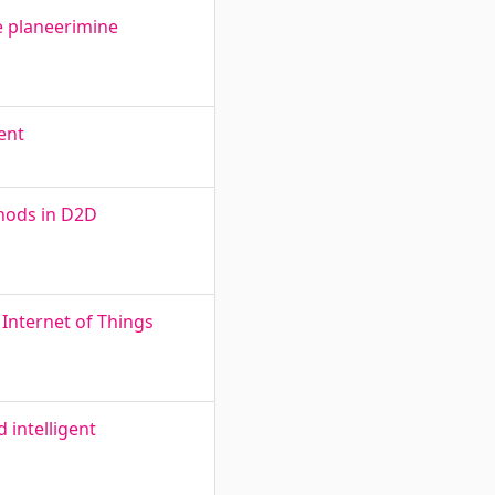
 planeerimine
ent
hods in D2D
 Internet of Things
 intelligent