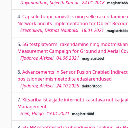
Dayananthan, Sujeeth Kumar
24.01.2018
magistritöö
4.
Capsule-tüüpi närvivõrk ning selle rakendamine 
Network and its Implementation for Object Recogni
Ezechukwu, Dismas Ndubuisi
18.01.2021
magistritöö
5.
5G testplatvormi rakendamine ning mõõtmiskam
Measurement Campaign for Ground and Aerial Cov
Fjodorov, Aleksei
04.06.2021
magistritööd
6.
Advancements in Sensor Fusion Enabled Indirect
positsioneerimismeetodite edasiarendused
Fjodorov, Aleksei
24.10.2025
doktoritööd
7.
Kitsaribalist asjade internetti kasutava nutika 
Management
Hein, Haigo
19.01.2021
magistritööd
8.
5G-NR mõõtmised ja ühenduvuse analüüs. 5G-NR