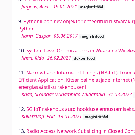
Jürgens, Aivar
19.01.2021
magistritööd
9.
Pythonil põninev objektorienteeritud riistvarak
Python
Karm, Gaspar
05.06.2017
magistritööd
10.
System Level Optimizations in Wearable Wirel
Khan, Rida
26.02.2021
doktoritööd
11.
Narrowband Internet of Things (NB-IoT): from
Eﬃcient Application. Kitsaribaline asjade internet
energiasäästliku rakenduseni
Khan, Sikandar Muhammad Zulqarnain
31.03.2022
12.
5G IoT rakendus auto hoolduse ennustamiseks.
Kullerkupp, Priit
19.01.2021
magistritööd
13.
Radio Access Network Subslicing in Closed Co