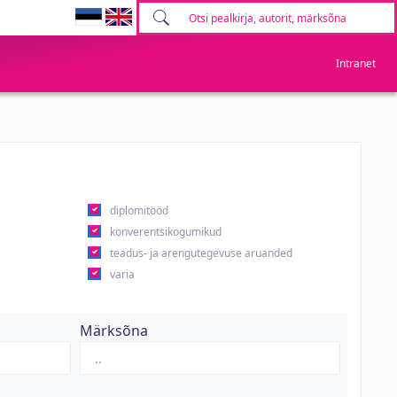
Intranet
diplomitööd
konverentsikogumikud
teadus- ja arengutegevuse aruanded
varia
Märksõna