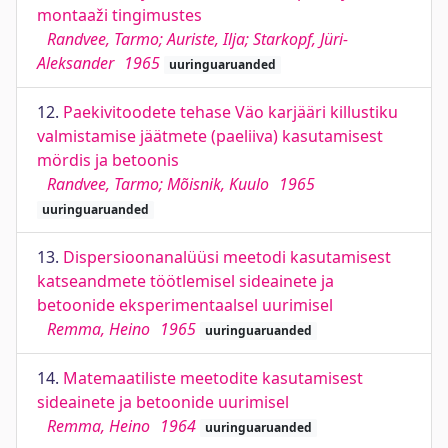
montaaži tingimustes
Randvee, Tarmo; Auriste, Ilja; Starkopf, Jüri-
Aleksander
1965
uuringuaruanded
12.
Paekivitoodete tehase Väo karjääri killustiku
valmistamise jäätmete (paeliiva) kasutamisest
mördis ja betoonis
Randvee, Tarmo; Mõisnik, Kuulo
1965
uuringuaruanded
13.
Dispersioonanalüüsi meetodi kasutamisest
katseandmete töötlemisel sideainete ja
betoonide eksperimentaalsel uurimisel
Remma, Heino
1965
uuringuaruanded
14.
Matemaatiliste meetodite kasutamisest
sideainete ja betoonide uurimisel
Remma, Heino
1964
uuringuaruanded