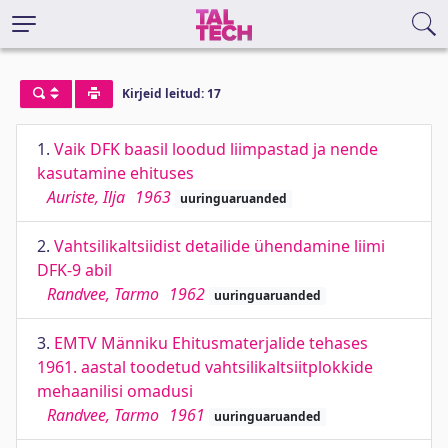
Kirjeid leitud: 17
1.
Vaik DFK baasil loodud liimpastad ja nende
kasutamine ehituses
Auriste, Ilja
1963
uuringuaruanded
2.
Vahtsilikaltsiidist detailide ühendamine liimi
DFK-9 abil
Randvee, Tarmo
1962
uuringuaruanded
3.
EMTV Männiku Ehitusmaterjalide tehases
1961. aastal toodetud vahtsilikaltsiitplokkide
mehaanilisi omadusi
Randvee, Tarmo
1961
uuringuaruanded