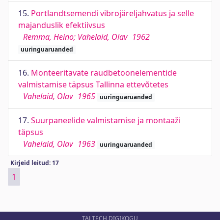
15.
Portlandtsemendi vibrojäreljahvatus ja selle
majanduslik efektiivsus
Remma, Heino; Vahelaid, Olav
1962
uuringuaruanded
16.
Monteeritavate raudbetoonelementide
valmistamise täpsus Tallinna ettevõtetes
Vahelaid, Olav
1965
uuringuaruanded
17.
Suurpaneelide valmistamise ja montaaži
täpsus
Vahelaid, Olav
1963
uuringuaruanded
Kirjeid leitud: 17
1
TALTECH DIGIKOGU