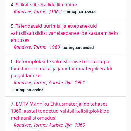
4.
Silikaltsiitdetailide liimimine
Randvee, Tarmo
[196-]
uuringuaruanded
5.
Täiendavaid uurimisi ja ettepanekuid
vahtsilikaltsiidist vahelaepaneelide kasutamiseks
ehituses
Randvee, Tarmo
1960
uuringuaruanded
6.
Betoonplokkide valmistamise tehnoloogia
täiustamine mördi ja jämetäitematerjali eraldi
paigaldamisel
Randvee, Tarmo; Auriste, Ilja
1961
uuringuaruanded
7.
EMTV Männiku Ehitusmaterjalide tehases
1960. aastal toodetud vahtsilikaltsiitplokkide
mehaanilisi omadusi
Randvee, Tarmo; Auriste, Ilja
1960