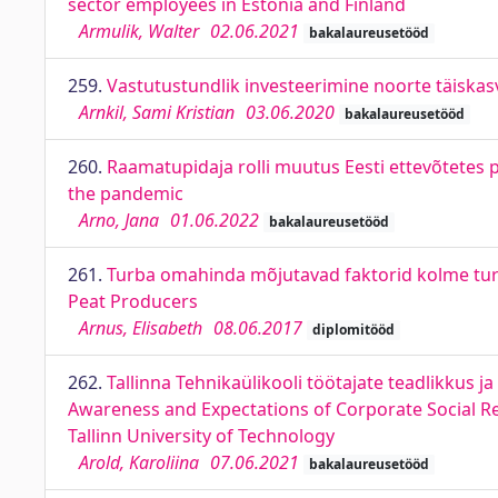
sector employees in Estonia and Finland
Armulik, Walter
02.06.2021
bakalaureusetööd
259.
Vastutustundlik investeerimine noorte täiska
Arnkil, Sami Kristian
03.06.2020
bakalaureusetööd
260.
Raamatupidaja rolli muutus Eesti ettevõtetes 
the pandemic
Arno, Jana
01.06.2022
bakalaureusetööd
261.
Turba omahinda mõjutavad faktorid kolme turba
Peat Producers
Arnus, Elisabeth
08.06.2017
diplomitööd
262.
Tallinna Tehnikaülikooli töötajate teadlikkus j
Awareness and Expectations of Corporate Social 
Tallinn University of Technology
Arold, Karoliina
07.06.2021
bakalaureusetööd