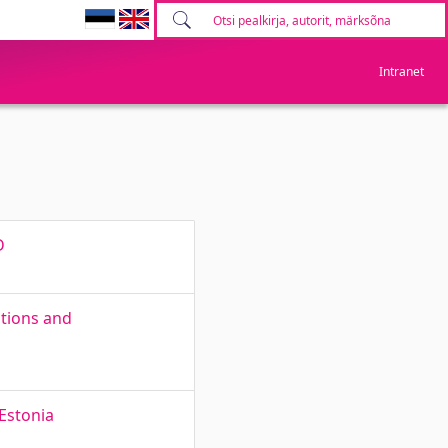
Intranet
D
ations and
Estonia