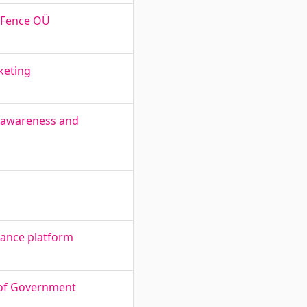
c Fence OÜ
keting
d awareness and
urance platform
n of Government