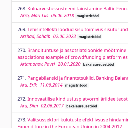
268.
Kuluarvestussüsteemi täiustamine Baltic Fence
Arro, Mari-Liis
05.06.2018
magistritööd
269.
Tehisintellekti loodud sisu toimivus sisuturu
Arshad, Sohaib
02.06.2023
magistritööd
270.
Brändituntuse ja assotsiatsioonide mõõtmine
associations example of crowdfunding platform e
Artamonov, Pavel
20.01.2020
bakalaureusetööd
271.
Pangabilansid ja finantstsüklid. Banking Balan
Aru, Erik
11.06.2014
magistritööd
272.
Innovaatilise kindlustusplatvormi äriidee teost
Aru, Siim
02.06.2017
bakalaureusetööd
273.
Valitsussektori kulutuste efektiivsuse hindam
Expenditure in the European Union in 2004-2012