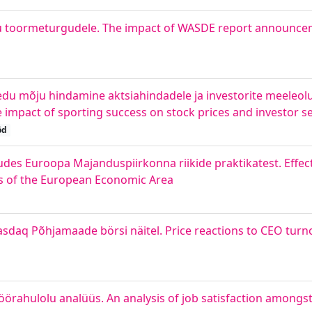
 toormeturgudele. The impact of WASDE report announc
u mõju hindamine aktsiahindadele ja investorite meeleolul
 impact of sporting success on stock prices and investor s
öd
des Euroopa Majanduspiirkonna riikide praktikatest. Effect
ies of the European Economic Area
asdaq Põhjamaade börsi näitel. Price reactions to CEO tu
töörahulolu analüüs. An analysis of job satisfaction amongst