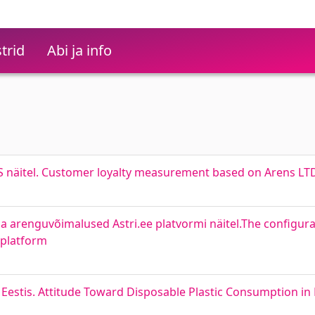
trid
Abi ja info
AS näitel. Customer loyalty measurement based on Arens LT
 ja arenguvõimalused Astri.ee platvormi näitel.The configur
e platform
Eestis. Attitude Toward Disposable Plastic Consumption in 