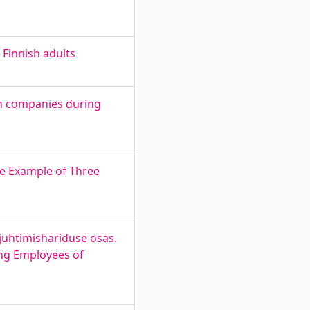
Finnish adults
an companies during
he Example of Three
 juhtimishariduse osas.
ng Employees of