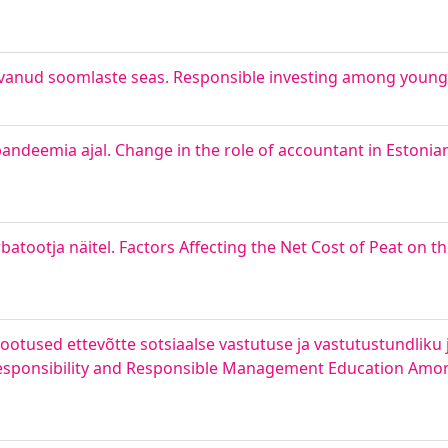
svanud soomlaste seas. Responsible investing among young 
pandeemia ajal. Change in the role of accountant in Estoni
tootja näitel. Factors Affecting the Net Cost of Peat on t
a ootused ettevõtte sotsiaalse vastutuse ja vastutustundliku
Responsibility and Responsible Management Education Amo