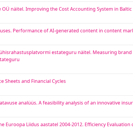
 OÜ näitel. Improving the Cost Accounting System in Balti
nduses. Performance of AI-generated content in content mar
 ühisrahastusplatvormi estateguru näitel. Measuring bran
stateguru
ce Sheets and Financial Cycles
atavuse analüüs. A feasibility analysis of an innovative ins
ine Euroopa Liidus aastatel 2004-2012. Efficiency Evaluatio