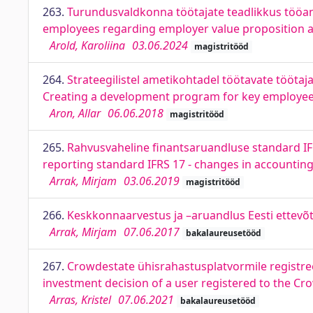
263.
Turundusvaldkonna töötajate teadlikkus tööan
employees regarding employer value proposition 
Arold, Karoliina
03.06.2024
magistritööd
264.
Strateegilistel ametikohtadel töötavate töö
Creating a development program for key employee
Aron, Allar
06.06.2018
magistritööd
265.
Rahvusvaheline finantsaruandluse standard IFR
reporting standard IFRS 17 - changes in accounting
Arrak, Mirjam
03.06.2019
magistritööd
266.
Keskkonnaarvestus ja –aruandlus Eesti ettevõ
Arrak, Mirjam
07.06.2017
bakalaureusetööd
267.
Crowdestate ühisrahastusplatvormile registree
investment decision of a user registered to the C
Arras, Kristel
07.06.2021
bakalaureusetööd