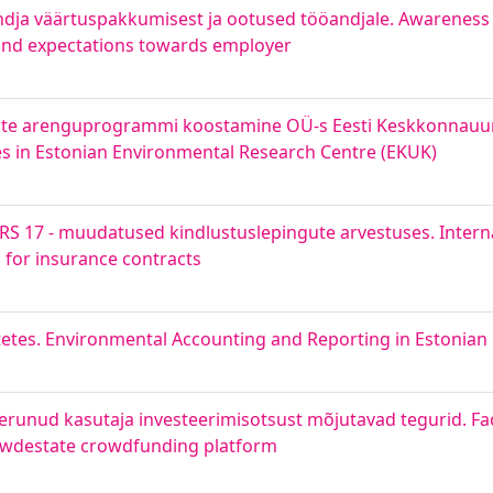
dja väärtuspakkumisest ja ootused tööandjale. Awareness 
and expectations towards employer
tajate arenguprogrammi koostamine OÜ-s Eesti Keskkonnauu
s in Estonian Environmental Research Centre (EKUK)
S 17 - muudatused kindlustuslepingute arvestuses. Interna
 for insurance contracts
tetes. Environmental Accounting and Reporting in Estonia
runud kasutaja investeerimisotsust mõjutavad tegurid. Fac
rowdestate crowdfunding platform