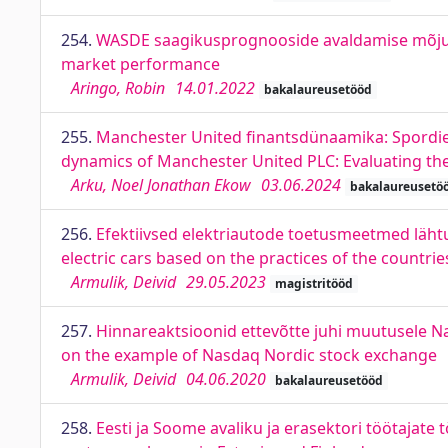
254.
WASDE saagikusprognooside avaldamise mõju
market performance
Aringo, Robin
14.01.2022
bakalaureusetööd
255.
Manchester United finantsdünaamika: Spordied
dynamics of Manchester United PLC: Evaluating the
Arku, Noel Jonathan Ekow
03.06.2024
bakalaureusetö
256.
Efektiivsed elektriautode toetusmeetmed lähtu
electric cars based on the practices of the countr
Armulik, Deivid
29.05.2023
magistritööd
257.
Hinnareaktsioonid ettevõtte juhi muutusele N
on the example of Nasdaq Nordic stock exchange
Armulik, Deivid
04.06.2020
bakalaureusetööd
258.
Eesti ja Soome avaliku ja erasektori töötajate 