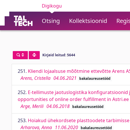
Digikogu
Otsing
Kollektsioonid
Regis
Kirjeid leitud: 5644
251.
Kliendi lojaalsuse mõõtmine ettevõtte Arens 
Arens, Cristella
04.06.2021
bakalaureusetööd
252.
E-tellimuste jaotuslogistika konfiguratsioonid
opportunities of online order fulfillment in Astri.e
Arge, Merili
04.06.2018
bakalaureusetööd
253.
Hoiakud ühekordsete plasttoodete tarbimisse 
Arharova, Anna
11.06.2020
bakalaureusetööd