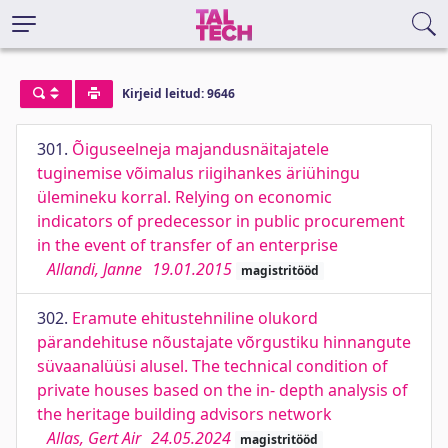
Kirjeid leitud: 9646
301.
Õiguseelneja majandusnäitajatele
tuginemise võimalus riigihankes äriühingu
ülemineku korral. Relying on economic
indicators of predecessor in public procurement
in the event of transfer of an enterprise
Allandi, Janne
19.01.2015
magistritööd
302.
Eramute ehitustehniline olukord
pärandehituse nõustajate võrgustiku hinnangute
süvaanalüüsi alusel. The technical condition of
private houses based on the in- depth analysis of
the heritage building advisors network
Allas, Gert Air
24.05.2024
magistritööd