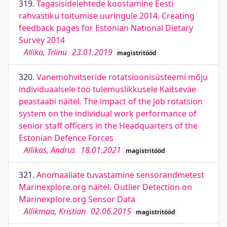
319.
Tagasisidelehtede koostamine Eesti
rahvastiku toitumise uuringule 2014. Creating
feedback pages for Estonian National Dietary
Survey 2014
Allika, Triinu
23.01.2019
magistritööd
320.
Vanemohvitseride rotatsioonisüsteemi mõju
individuaalsele töö tulemuslikkusele Kaitseväe
peastaabi näitel. The impact of the job rotatsion
system on the individual work performance of
senior staff officers in the Headquarters of the
Estonian Defence Forces
Allikas, Andrus
18.01.2021
magistritööd
321.
Anomaaliate tuvastamine sensorandmetest
Marinexplore.org näitel. Outlier Detection on
Marinexplore.org Sensor Data
Allikmaa, Kristian
02.06.2015
magistritööd