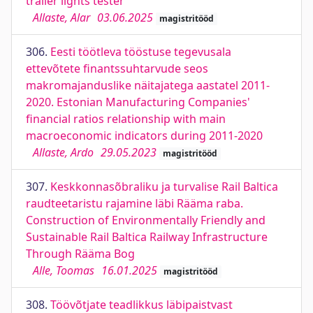
trailer lights tester
Allaste, Alar
03.06.2025
magistritööd
306.
Eesti töötleva tööstuse tegevusala
ettevõtete finantssuhtarvude seos
makromajanduslike näitajatega aastatel 2011-
2020. Estonian Manufacturing Companies'
financial ratios relationship with main
macroeconomic indicators during 2011-2020
Allaste, Ardo
29.05.2023
magistritööd
307.
Keskkonnasõbraliku ja turvalise Rail Baltica
raudteetaristu rajamine läbi Rääma raba.
Construction of Environmentally Friendly and
Sustainable Rail Baltica Railway Infrastructure
Through Rääma Bog
Alle, Toomas
16.01.2025
magistritööd
308.
Töövõtjate teadlikkus läbipaistvast