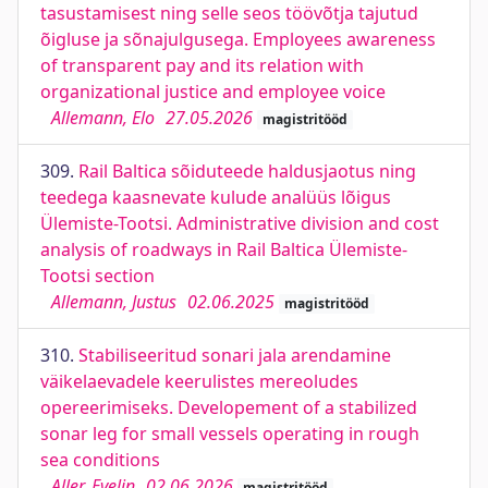
tasustamisest ning selle seos töövõtja tajutud
õigluse ja sõnajulgusega. Employees awareness
of transparent pay and its relation with
organizational justice and employee voice
Allemann, Elo
27.05.2026
magistritööd
309.
Rail Baltica sõiduteede haldusjaotus ning
teedega kaasnevate kulude analüüs lõigus
Ülemiste-Tootsi. Administrative division and cost
analysis of roadways in Rail Baltica Ülemiste-
Tootsi section
Allemann, Justus
02.06.2025
magistritööd
310.
Stabiliseeritud sonari jala arendamine
väikelaevadele keerulistes mereoludes
opereerimiseks. Developement of a stabilized
sonar leg for small vessels operating in rough
sea conditions
Aller, Evelin
02.06.2026
magistritööd