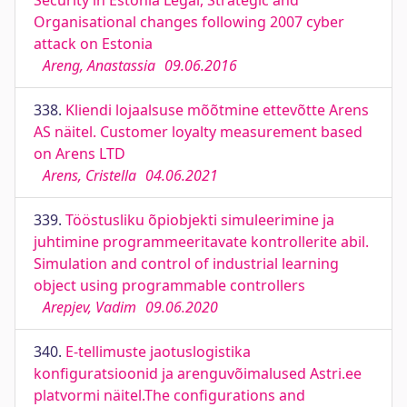
Security in Estonia Legal, Strategic and
Organisational changes following 2007 cyber
attack on Estonia
Areng, Anastassia
09.06.2016
338.
Kliendi lojaalsuse mõõtmine ettevõtte Arens
AS näitel. Customer loyalty measurement based
on Arens LTD
Arens, Cristella
04.06.2021
339.
Tööstusliku õpiobjekti simuleerimine ja
juhtimine programmeeritavate kontrollerite abil.
Simulation and control of industrial learning
object using programmable controllers
Arepjev, Vadim
09.06.2020
340.
E-tellimuste jaotuslogistika
konfiguratsioonid ja arenguvõimalused Astri.ee
platvormi näitel.The configurations and