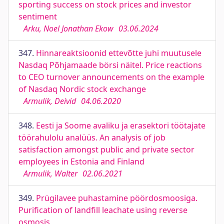
sporting success on stock prices and investor
sentiment
Arku, Noel Jonathan Ekow
03.06.2024
347.
Hinnareaktsioonid ettevõtte juhi muutusele
Nasdaq Põhjamaade börsi näitel. Price reactions
to CEO turnover announcements on the example
of Nasdaq Nordic stock exchange
Armulik, Deivid
04.06.2020
348.
Eesti ja Soome avaliku ja erasektori töötajate
töörahulolu analüüs. An analysis of job
satisfaction amongst public and private sector
employees in Estonia and Finland
Armulik, Walter
02.06.2021
349.
Prügilavee puhastamine pöördosmoosiga.
Purification of landfill leachate using reverse
osmosis