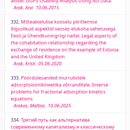
alusel. DGPS Usability Analysis Using AIS Data.
Arak, Arvi
10.06.2015
332.
Mitteabielulise kooselu piiritlemise
õiguslikud aspektid seoses elukoha vahetusega
Eesti ja Ühendkuningriigi näitel. Legal aspects of
the cohabitation relationship regarding the
exchange of residence on the example of Estonia
and the United Kingdom
Arak, Kristi
05.06.2020
333.
Pöördülesanded murrulistele
adsorptsioonikineetika võrranditele. Inverse
problems for fractional adsorption kinetics
equations
Arakas, Mattias
10.06.2025
334.
Третий путь как альтернатива
современному капитализму и классическому