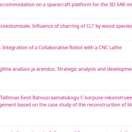
d accommodation on a spacecraft platform for the 3D-SAR m
u söestumisele. Influence of charring of CLT by wood specie
 Integration of a Collaborative Robot with a CNC Lathe
eegiline analüüs ja arendus. Strategic analysis and developmen
 Tallinnas Eesti Rahvusraamatukogu C korpuse rekonstrueeri
gement based on the case study of the reconstruction of bl