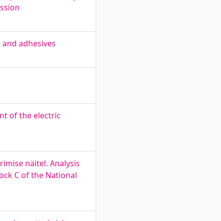
ission
s and adhesives
t of the electric
mise näitel. Analysis
ock C of the National