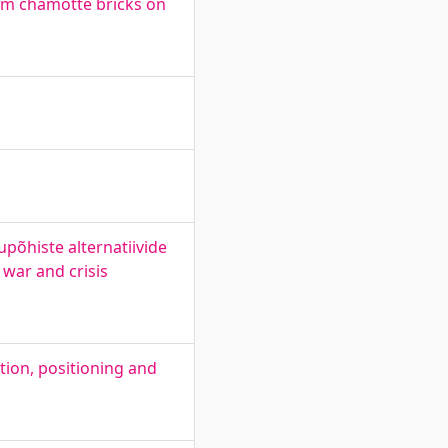
om chamotte bricks on
upõhiste alternatiivide
 war and crisis
tion, positioning and