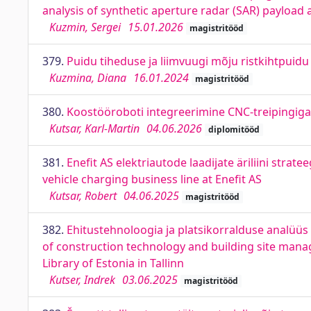
analysis of synthetic aperture radar (SAR) payloa
Kuzmin, Sergei
15.01.2026
magistritööd
379.
Puidu tiheduse ja liimvuugi mõju ristkihtpuid
Kuzmina, Diana
16.01.2024
magistritööd
380.
Koostööroboti integreerimine CNC-treipingiga.
Kutsar, Karl-Martin
04.06.2026
diplomitööd
381.
Enefit AS elektriautode laadijate äriliini strat
vehicle charging business line at Enefit AS
Kutsar, Robert
04.06.2025
magistritööd
382.
Ehitustehnoloogia ja platsikorralduse analüüs
of construction technology and building site mana
Library of Estonia in Tallinn
Kutser, Indrek
03.06.2025
magistritööd