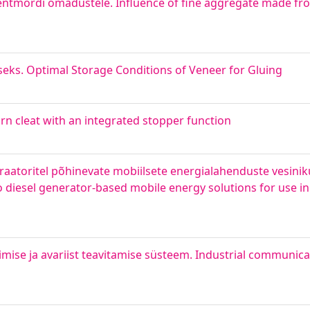
mentmördi omadustele. Influence of fine aggregate made fr
seks. Optimal Storage Conditions of Veneer for Gluing
n cleat with an integrated stopper function
neraatoritel põhinevate mobiilsete energialahenduste vesinik
o diesel generator-based mobile energy solutions for use in
ise ja avariist teavitamise süsteem. Industrial communica