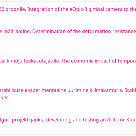
0 droonile. Integration of the eOpic-8 gimbal camera to th
e määramine. Determination of the deformation resistance 
duslik mõju teekasutajatele. The economic impact of temporar
tabiilsuse eksperimentaalne uurimine kliimakambris. Stabi
mber
guri projekti jaoks. Developing and testing an ADC for Kuu