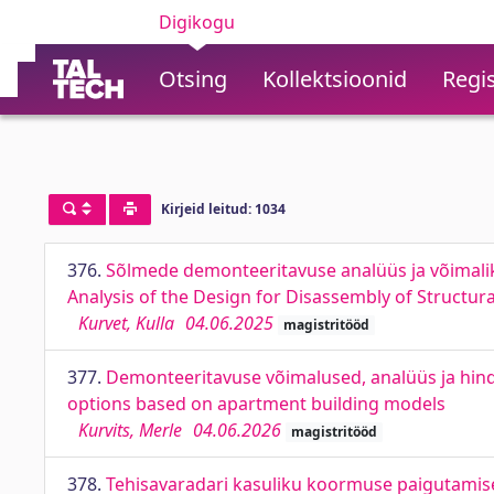
Digikogu
Otsing
Kollektsioonid
Regis
Kirjeid leitud: 1034
376.
Sõlmede demonteeritavuse analüüs ja võimalik
Analysis of the Design for Disassembly of Structur
Kurvet, Kulla
04.06.2025
magistritööd
377.
Demonteeritavuse võimalused, analüüs ja hind
options based on apartment building models
Kurvits, Merle
04.06.2026
magistritööd
378.
Tehisavaradari kasuliku koormuse paigutamise