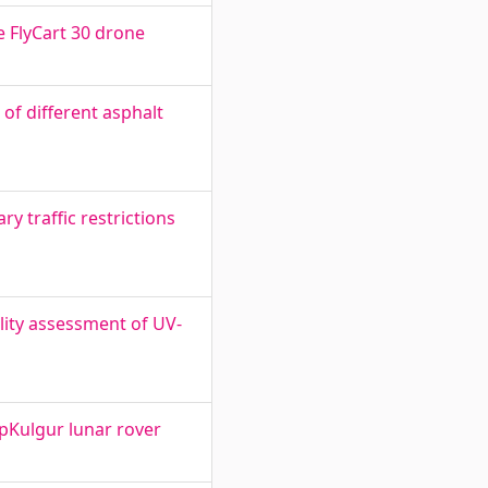
e FlyCart 30 drone
of different asphalt
y traffic restrictions
lity assessment of UV-
pKulgur lunar rover