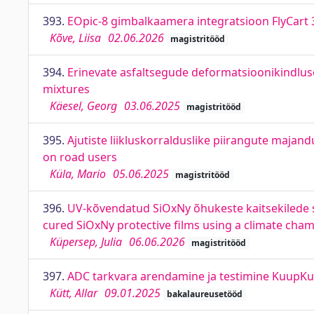
393.
EOpic-8 gimbalkaamera integratsioon FlyCart 3
Kõve, Liisa
02.06.2026
magistritööd
394.
Erinevate asfaltsegude deformatsioonikindlus
mixtures
Käesel, Georg
03.06.2025
magistritööd
395.
Ajutiste liikluskorralduslike piirangute majan
on road users
Küla, Mario
05.06.2025
magistritööd
396.
UV-kõvendatud SiOxNy õhukeste kaitsekilede s
cured SiOxNy protective films using a climate cha
Küpersep, Julia
06.06.2026
magistritööd
397.
ADC tarkvara arendamine ja testimine KuupKul
Kütt, Allar
09.01.2025
bakalaureusetööd