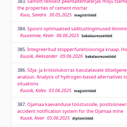
383.
Šamott-tellisest peentäitematerjali mõju tse
the properties of cement mortar
Kuus, Sandra
30.05.2025
magistritööd
384.
Spooni optimaalsed säilitustingimused liimimi
Kuusemäe, Kevin
06.06.2025
bakalaureusetööd
385.
Integreeritud stopperfunktsiooniga knaap. Hor
Kuusik, Aleksander
09.06.2026
bakalaureusetööd
386.
Sõja- ja kriisiolukorras kasutatavate diiselge
analüüs. Analysis of hydrogen-based alternatives t
situations
Kuusik, Kalev
03.06.2025
magistritööd
387.
Ojamaa kaevanduse tööstusside, positsioneerim
accident notification system for the Ojamaa mine
Kuusk, Aivar
05.06.2025
diplomitööd