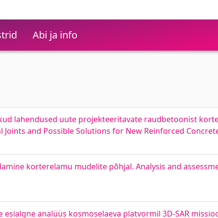
trid
Abi ja info
ud lahendused uute projekteeritavate raudbetoonist korte
al Joints and Possible Solutions for New Reinforced Concre
amine korterelamu mudelite põhjal. Analysis and assessme
 esialgne analüüs kosmoselaeva platvormil 3D-SAR missioon