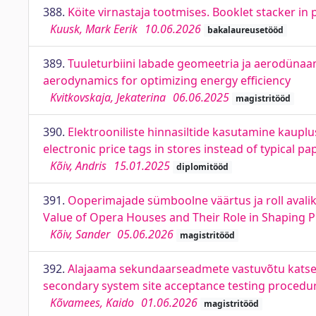
388.
Köite virnastaja tootmises. Booklet stacker in
Kuusk, Mark Eerik
10.06.2026
bakalaureusetööd
389.
Tuuleturbiini labade geomeetria ja aerodünaa
aerodynamics for optimizing energy efficiency
Kvitkovskaja, Jekaterina
06.06.2025
magistritööd
390.
Elektrooniliste hinnasiltide kasutamine kauplu
electronic price tags in stores instead of typical 
Kõiv, Andris
15.01.2025
diplomitööd
391.
Ooperimajade sümboolne väärtus ja roll avali
Value of Opera Houses and Their Role in Shaping P
Kõiv, Sander
05.06.2026
magistritööd
392.
Alajaama sekundaarseadmete vastuvõtu katset
secondary system site acceptance testing procedu
Kõvamees, Kaido
01.06.2026
magistritööd