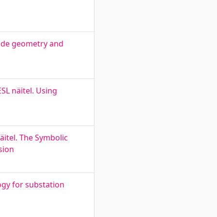
lade geometry and
SL näitel. Using
itel. The Symbolic
sion
gy for substation