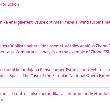
 production
mika energiaefektiivsuse optimeerimiseks. Wind turbine b
stes tüüpiliste pabersiltide asemel. Võrdlev analüüs Zkong E
paper tags. Comparative analysis on the example of Zkong ESL
ku ruumi kujundajana Rahvusooper Estonia juurdeehituse nä
ublic Space: The Case of the Estonian National Opera Exten
amise kontrollimise metoodika väljatöötamine. Methodolo
re