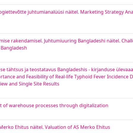
giettevõtte juhtumianalüüsi näitel. Marketing Strategy Anal
mise rakendamisel. Juhtumiuuring Bangladeshi näitel. Chall
of Bangladesh
tähtsus ja teostatavus Bangladeshis - kirjanduse ülevaaat
ce and Feasibility of Real-life Typhoid Fever Incidence Da
ew and Single Site Results
t of warehouse processes through digitalization
Merko Ehitus näitel. Valuation of AS Merko Ehitus