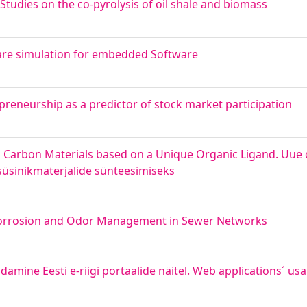
Studies on the co-pyrolysis of oil shale and biomass
ware simulation for embedded Software
preneurship as a predictor of stock market participation
 Carbon Materials based on a Unique Organic Ligand. Uue o
süsinikmaterjalide sünteesimiseks
. Corrosion and Odor Management in Sewer Networks
ine Eesti e-riigi portaalide näitel. Web applications´ usa