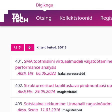
Digikogu
Otsing
Kollektsioonid
Regis
Kirjeid leitud: 20613
401.
SMA tootmisliini virtuaalmudeli väljatöötamin
performance analysis
Aksli, Elis
06.06.2022
bakalaureusetööd
402.
Struktureeritud koolituskava pindmontaaši ope
Aksli,Elis
29.05.2024
magistritööd
403.
Sotsiaalne sekkumine: Linnahalli tagasinõudmin
Aksu, Sema
11.01.2016
magistritööd