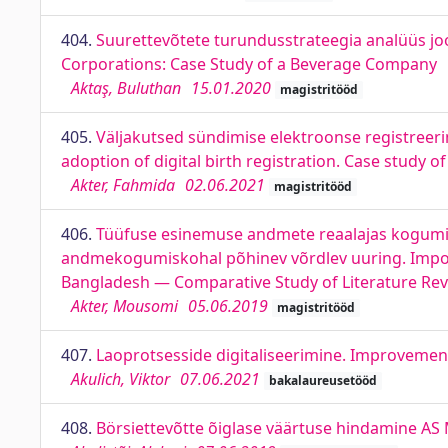
404.
Suurettevõtete turundusstrateegia analüüs joo
Corporations: Case Study of a Beverage Company
Aktaş, Buluthan
15.01.2020
magistritööd
405.
Väljakutsed sündimise elektroonse registreeri
adoption of digital birth registration. Case study 
Akter, Fahmida
02.06.2021
magistritööd
406.
Tüüfuse esinemuse andmete reaalajas kogumise 
andmekogumiskohal põhinev võrdlev uuring. Importan
Bangladesh — Comparative Study of Literature Revi
Akter, Mousomi
05.06.2019
magistritööd
407.
Laoprotsesside digitaliseerimine. Improvemen
Akulich, Viktor
07.06.2021
bakalaureusetööd
408.
Börsiettevõtte õiglase väärtuse hindamine AS 