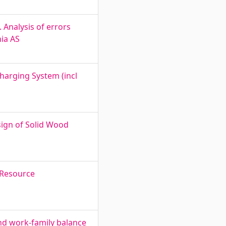
 Analysis of errors
nia AS
arging System (incl
sign of Solid Wood
 Resource
and work-family balance