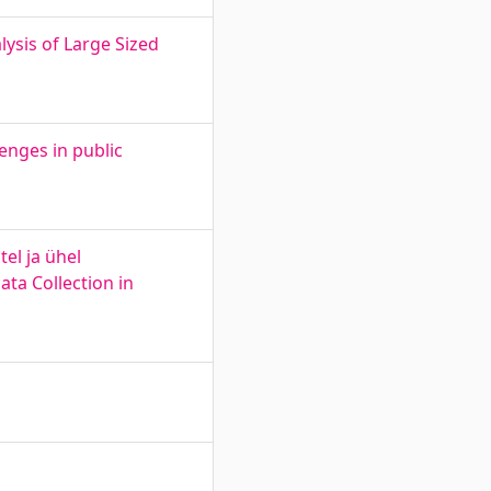
ysis of Large Sized
enges in public
el ja ühel
ta Collection in