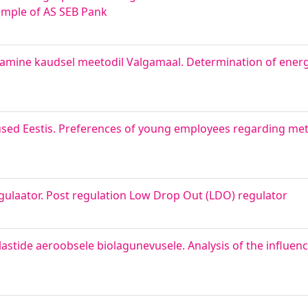
mple of AS SEB Pank
amine kaudsel meetodil Valgamaal. Determination of energe
stused Eestis. Preferences of young employees regarding m
ulaator. Post regulation Low Drop Out (LDO) regulator
astide aeroobsele biolagunevusele. Analysis of the influence