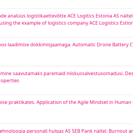
e analüüs logistikaettevõtte ACE Logitics Estonia AS näitel.
 using the example of logistics company ACE Logistics Estio
s laadimise dokkimisjaamaga. Automatic Drone Battery Ch
öötamine saavutamaks paremaid niiskussalvestusomadusi. De
roperties
mise praktikates. Application of the Agile Mindset in Human
otehnoloogia personali hulgas AS SEB Pank näitel. Burnout 