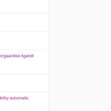
rgaanilise ligandi
bility automatic