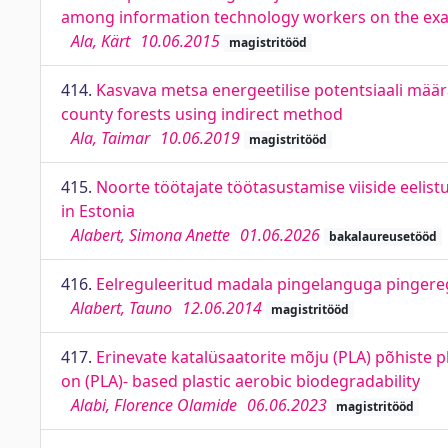
among information technology workers on the exa
Ala, Kärt
10.06.2015
magistritööd
414.
Kasvava metsa energeetilise potentsiaali määr
county forests using indirect method
Ala, Taimar
10.06.2019
magistritööd
415.
Noorte töötajate töötasustamise viiside eeli
in Estonia
Alabert, Simona Anette
01.06.2026
bakalaureusetööd
416.
Eelreguleeritud madala pingelanguga pingereg
Alabert, Tauno
12.06.2014
magistritööd
417.
Erinevate katalüsaatorite mõju (PLA) põhiste pl
on (PLA)- based plastic aerobic biodegradability
Alabi, Florence Olamide
06.06.2023
magistritööd