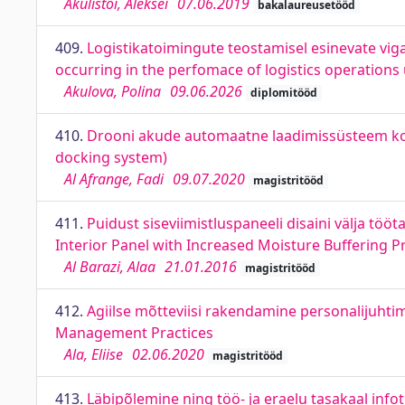
Akulistõi, Aleksei
07.06.2019
bakalaureusetööd
409.
Logistikatoimingute teostamisel esinevate vigad
occurring in the perfomace of logistics operations
Akulova, Polina
09.06.2026
diplomitööd
410.
Drooni akude automaatne laadimissüsteem koo
docking system)
Al Afrange, Fadi
09.07.2020
magistritööd
411.
Puidust siseviimistluspaneeli disaini välja t
Interior Panel with Increased Moisture Buffering P
Al Barazi, Alaa
21.01.2016
magistritööd
412.
Agiilse mõtteviisi rakendamine personalijuhti
Management Practices
Ala, Eliise
02.06.2020
magistritööd
413.
Läbipõlemine ning töö- ja eraelu tasakaal inf