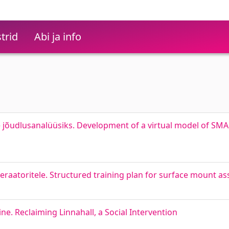
trid
Abi ja info
e jõudlusanalüüsiks. Development of a virtual model of SMA 
raatoritele. Structured training plan for surface mount a
e. Reclaiming Linnahall, a Social Intervention