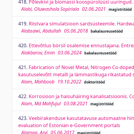
418.
Põlevkivi ja biomassi koospürolüüsi uuringud. 
Alabi, Oluwashola Sopiriala
02.06.2021
magistritööd
419.
Riistvara simulatsioon sardsüsteemile. Hard
Alabsawi, Abdullah
05.06.2018
bakalaureusetööd
420.
Ettevõtlus börsil osalemise ennustajana. Entre
Alakbarov, Emin
03.06.2024
bakalaureusetööd
421.
Fabrication of Novel Metal, Nitrogen Co-doped
kasutuselevõtt metalli ja lämmastikuga rikastatud 
Alam, Mahboob
19.10.2022
doktoritööd
422.
Korrosioon ja haisuhäiring kanalisatsioonis
Alam, Md Mahfujul
03.08.2021
magistritööd
423.
Veebirakenduse kasutatavuse automaatne hindam
evaluation of Estonian e-Government portals
Alamaa, Arvi
05.06.2017
magistritööd