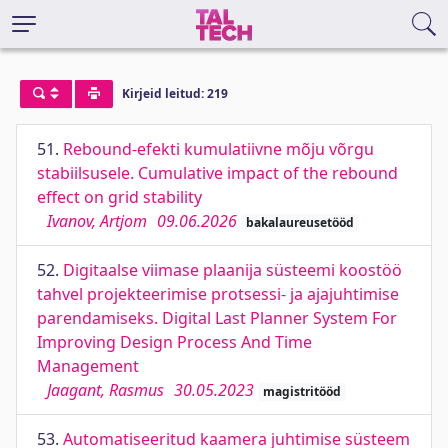
Kirjeid leitud: 219
51.
Rebound-efekti kumulatiivne mõju võrgu
stabiilsusele. Cumulative impact of the rebound
effect on grid stability
Ivanov, Artjom
09.06.2026
bakalaureusetööd
52.
Digitaalse viimase plaanija süsteemi koostöö
tahvel projekteerimise protsessi- ja ajajuhtimise
parendamiseks. Digital Last Planner System For
Improving Design Process And Time
Management
Jaagant, Rasmus
30.05.2023
magistritööd
53.
Automatiseeritud kaamera juhtimise süsteem