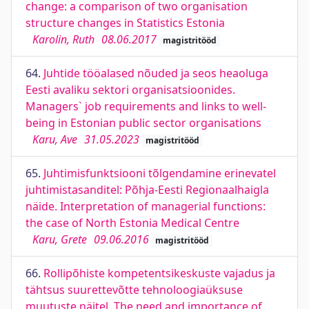
change: a comparison of two organisation
structure changes in Statistics Estonia
Karolin, Ruth
08.06.2017
magistritööd
64.
Juhtide tööalased nõuded ja seos heaoluga
Eesti avaliku sektori organisatsioonides.
Managers` job requirements and links to well-
being in Estonian public sector organisations
Karu, Ave
31.05.2023
magistritööd
65.
Juhtimisfunktsiooni tõlgendamine erinevatel
juhtimistasanditel: Põhja-Eesti Regionaalhaigla
näide. Interpretation of managerial functions:
the case of North Estonia Medical Centre
Karu, Grete
09.06.2016
magistritööd
66.
Rollipõhiste kompetentsikeskuste vajadus ja
tähtsus suurettevõtte tehnoloogiaüksuse
muutuste näitel. The need and importance of