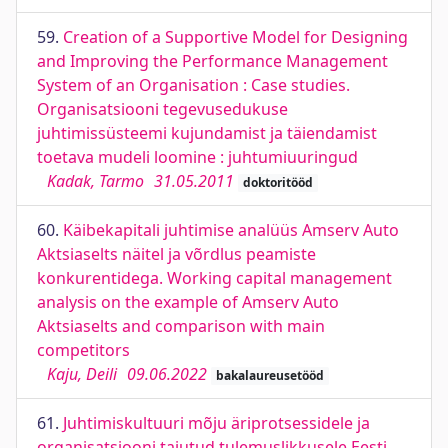
59.
Creation of a Supportive Model for Designing
and Improving the Performance Management
System of an Organisation : Case studies.
Organisatsiooni tegevusedukuse
juhtimissüsteemi kujundamist ja täiendamist
toetava mudeli loomine : juhtumiuuringud
Kadak, Tarmo
31.05.2011
doktoritööd
60.
Käibekapitali juhtimise analüüs Amserv Auto
Aktsiaselts näitel ja võrdlus peamiste
konkurentidega. Working capital management
analysis on the example of Amserv Auto
Aktsiaselts and comparison with main
competitors
Kaju, Deili
09.06.2022
bakalaureusetööd
61.
Juhtimiskultuuri mõju äriprotsessidele ja
organisatsiooni tajutud tulemuslikkusele Eesti