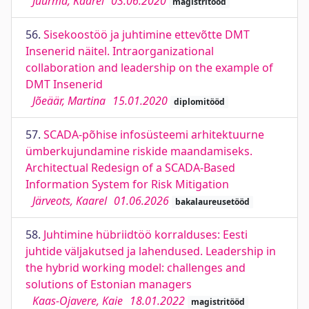
Juurma, Kaarel
03.06.2020
magistritööd
56.
Sisekoostöö ja juhtimine ettevõtte DMT
Insenerid näitel. Intraorganizational
collaboration and leadership on the example of
DMT Insenerid
Jõeäär, Martina
15.01.2020
diplomitööd
57.
SCADA-põhise infosüsteemi arhitektuurne
ümberkujundamine riskide maandamiseks.
Architectual Redesign of a SCADA-Based
Information System for Risk Mitigation
Järveots, Kaarel
01.06.2026
bakalaureusetööd
58.
Juhtimine hübriidtöö korralduses: Eesti
juhtide väljakutsed ja lahendused. Leadership in
the hybrid working model: challenges and
solutions of Estonian managers
Kaas-Ojavere, Kaie
18.01.2022
magistritööd