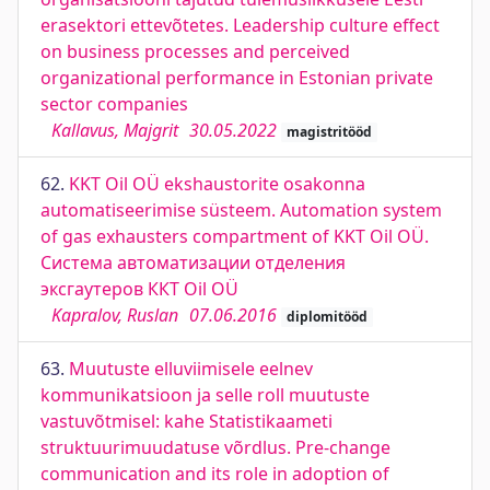
erasektori ettevõtetes. Leadership culture effect
on business processes and perceived
organizational performance in Estonian private
sector companies
Kallavus, Majgrit
30.05.2022
magistritööd
62.
KKT Oil OÜ ekshaustorite osakonna
automatiseerimise süsteem. Automation system
of gas exhausters compartment of KKT Oil OÜ.
Система автоматизации отделения
эксгаутеров ККТ Oil OÜ
Kapralov, Ruslan
07.06.2016
diplomitööd
63.
Muutuste elluviimisele eelnev
kommunikatsioon ja selle roll muutuste
vastuvõtmisel: kahe Statistikaameti
struktuurimuudatuse võrdlus. Pre-change
communication and its role in adoption of