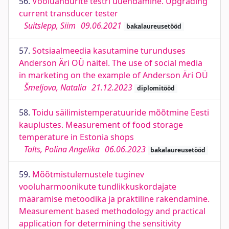
56.
Vooluandurite testri uuendamine. Upgrading
current transducer tester
Suitslepp, Siim
09.06.2021
bakalaureusetööd
57.
Sotsiaalmeedia kasutamine turunduses
Anderson Äri OÜ näitel. The use of social media
in marketing on the example of Anderson Äri OÜ
Šmeljova, Natalia
21.12.2023
diplomitööd
58.
Toidu säilimistemperatuuride mõõtmine Eesti
kauplustes. Measurement of food storage
temperature in Estonia shops
Talts, Polina Angelika
06.06.2023
bakalaureusetööd
59.
Mõõtmistulemustele tuginev
vooluharmoonikute tundlikkuskordajate
määramise metoodika ja praktiline rakendamine.
Measurement based methodology and practical
application for determining the sensitivity