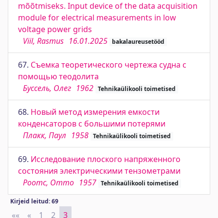
mõõtmiseks. Input device of the data acquisition
module for electrical measurements in low
voltage power grids
Viil, Rasmus
16.01.2025
bakalaureusetööd
67.
Съемка теоретического чертежа судна с
помощью теодолита
Буссель, Олег
1962
Tehnikaülikooli toimetised
68.
Новый метод измерения емкости
конденсаторов с большими потерями
Плакк, Паул
1958
Tehnikaülikooli toimetised
69.
Исследование плоского напряженного
состояния электрическими тензометрами
Роотс, Отто
1957
Tehnikaülikooli toimetised
Kirjeid leitud: 69
««
First
«
Previous
1
2
3