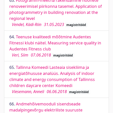
63.
Fotogramm-meetria rakendamine hoonete
renoveerimisel piirkonna tasemel. Application of
photogrammetry in building renovation at the
regional level
Vendel, Kädi-Riin
31.05.2023
magistritööd
64.
Teenuse kvaliteedi mõõtmine Audentes
Fitnessi klubi näitel. Measuring service quality in
Audentes Fitness club
Veri, Siim
07.06.2018
magistritööd
65.
Tallinna Komeedi Lasteaia sisekliima ja
energiatõhususe analüüs. Analysis of indoor
climate and energy consumption of Tallinnss
children daycare center Komeedi
Viesemann, Anneli
06.06.2018
magistritööd
66.
Andmehõivemooduli sisendseade
madalpingevõrgu elektriliste suuruste