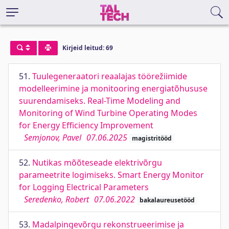
Kirjeid leitud: 69
51.
Tuulegeneraatori reaalajas töörežiimide
modelleerimine ja monitooring energiatõhususe
suurendamiseks. Real-Time Modeling and
Monitoring of Wind Turbine Operating Modes
for Energy Efficiency Improvement
Semjonov, Pavel
07.06.2025
magistritööd
52.
Nutikas mõõteseade elektrivõrgu
parameetrite logimiseks. Smart Energy Monitor
for Logging Electrical Parameters
Seredenko, Robert
07.06.2022
bakalaureusetööd
53.
Madalpingevõrgu rekonstrueerimise ja