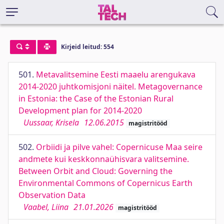
Kirjeid leitud: 554
501.
Metavalitsemine Eesti maaelu arengukava
2014-2020 juhtkomisjoni näitel. Metagovernance
in Estonia: the Case of the Estonian Rural
Development plan for 2014-2020
Uussaar, Krisela
12.06.2015
magistritööd
502.
Orbiidi ja pilve vahel: Copernicuse Maa seire
andmete kui keskkonnaühisvara valitsemine.
Between Orbit and Cloud: Governing the
Environmental Commons of Copernicus Earth
Observation Data
Vaabel, Liina
21.01.2026
magistritööd