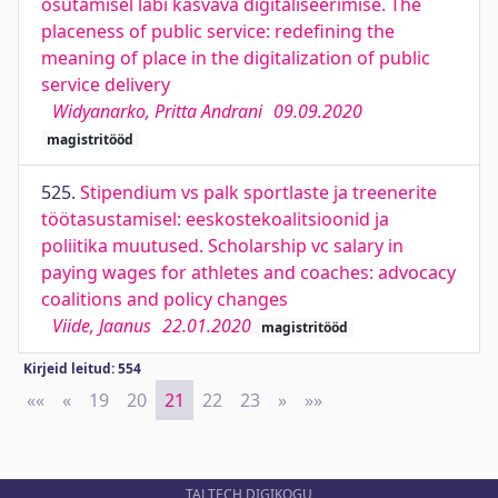
osutamisel läbi kasvava digitaliseerimise. The
placeness of public service: redefining the
meaning of place in the digitalization of public
service delivery
Widyanarko, Pritta Andrani
09.09.2020
magistritööd
525.
Stipendium vs palk sportlaste ja treenerite
töötasustamisel: eeskostekoalitsioonid ja
poliitika muutused. Scholarship vc salary in
paying wages for athletes and coaches: advocacy
coalitions and policy changes
Viide, Jaanus
22.01.2020
magistritööd
Kirjeid leitud: 554
««
First
«
Previous
19
20
21
22
23
»
Next
»»
Last
TALTECH DIGIKOGU