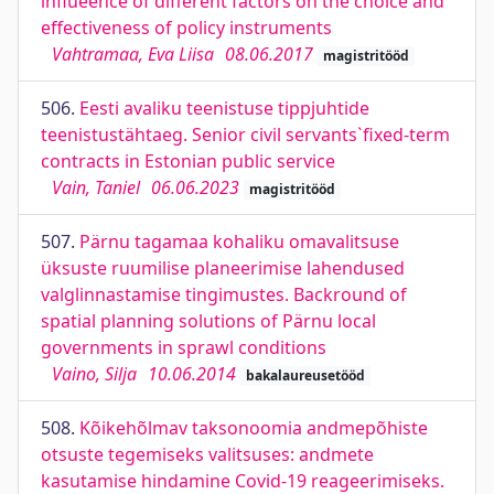
influeence of different factors on the choice and
effectiveness of policy instruments
Vahtramaa, Eva Liisa
08.06.2017
magistritööd
506.
Eesti avaliku teenistuse tippjuhtide
teenistustähtaeg. Senior civil servants`fixed-term
contracts in Estonian public service
Vain, Taniel
06.06.2023
magistritööd
507.
Pärnu tagamaa kohaliku omavalitsuse
üksuste ruumilise planeerimise lahendused
valglinnastamise tingimustes. Backround of
spatial planning solutions of Pärnu local
governments in sprawl conditions
Vaino, Silja
10.06.2014
bakalaureusetööd
508.
Kõikehõlmav taksonoomia andmepõhiste
otsuste tegemiseks valitsuses: andmete
kasutamise hindamine Covid-19 reageerimiseks.