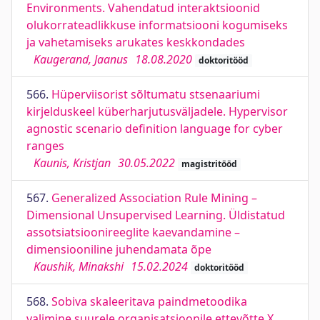
Environments. Vahendatud interaktsioonid
olukorrateadlikkuse informatsiooni kogumiseks
ja vahetamiseks arukates keskkondades
Kaugerand, Jaanus
18.08.2020
doktoritööd
566.
Hüperviisorist sõltumatu stsenaariumi
kirjelduskeel küberharjutusväljadele. Hypervisor
agnostic scenario definition language for cyber
ranges
Kaunis, Kristjan
30.05.2022
magistritööd
567.
Generalized Association Rule Mining –
Dimensional Unsupervised Learning. Üldistatud
assotsiatsioonireeglite kaevandamine –
dimensiooniline juhendamata õpe
Kaushik, Minakshi
15.02.2024
doktoritööd
568.
Sobiva skaleeritava paindmetoodika
valimine suurele organisatsioonile ettevõtte X