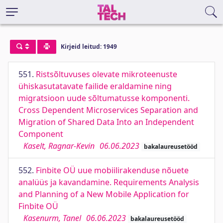
Kirjeid leitud: 1949
551.
Ristsõltuvuses olevate mikroteenuste
ühiskasutatavate failide eraldamine ning
migratsioon uude sõltumatusse komponenti.
Cross Dependent Microservices Separation and
Migration of Shared Data Into an Independent
Component
Kaselt, Ragnar-Kevin
06.06.2023
bakalaureusetööd
552.
Finbite OÜ uue mobiilirakenduse nõuete
analüüs ja kavandamine. Requirements Analysis
and Planning of a New Mobile Application for
Finbite OÜ
Kasenurm, Tanel
06.06.2023
bakalaureusetööd