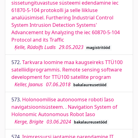
sissetungituvastuse süsteemi edendamine iec
61870-5-104 protokolli ja selle liikluse
analüüsimisel. Furthering Industrial Control
System Intrusion Detection Systems'
Advancement by Analyzing the iec 60870-5-104
Protocol and its Traffic
Ķelle, Rūdolfs Ludis
29.05.2023
magistritööd
572.
Tarkvara loomine maa kaugseireks TTÜ100
satelliidiprogrammis. Remote sensing software
development for TTÜ100 satellite program
Keller, Jaanus
07.06.2018
bakalaureusetööd
573.
Holonoomilise autonoomse roboti Iaso
navigatsioonisüsteem. . Navigation System of
Holonomic Autonomous Robot Iaso
Kerge, Brigite
03.06.2024
bakalaureusetööd
574.
Inimressursi jaotamise parendamine IT