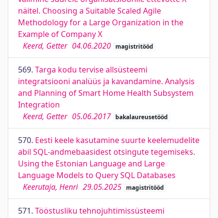
näitel. Choosing a Suitable Scaled Agile
Methodology for a Large Organization in the
Example of Company X
Keerd, Getter
04.06.2020
magistritööd
569.
Targa kodu tervise allsüsteemi
integratsiooni analüüs ja kavandamine. Analysis
and Planning of Smart Home Health Subsystem
Integration
Keerd, Getter
05.06.2017
bakalaureusetööd
570.
Eesti keele kasutamine suurte keelemudelite
abil SQL-andmebaasidest otsingute tegemiseks.
Using the Estonian Language and Large
Language Models to Query SQL Databases
Keerutaja, Henri
29.05.2025
magistritööd
571.
Tööstusliku tehnojuhtimissüsteemi