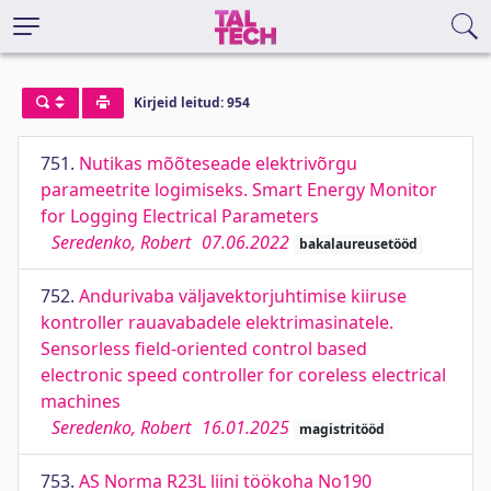
Kirjeid leitud: 954
751.
Nutikas mõõteseade elektrivõrgu
parameetrite logimiseks. Smart Energy Monitor
for Logging Electrical Parameters
Seredenko, Robert
07.06.2022
bakalaureusetööd
752.
Andurivaba väljavektorjuhtimise kiiruse
kontroller rauavabadele elektrimasinatele.
Sensorless field-oriented control based
electronic speed controller for coreless electrical
machines
Seredenko, Robert
16.01.2025
magistritööd
753.
AS Norma R23L liini töökoha No190