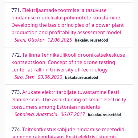
771.
Elektrijaamade tootmise ja tasuvuse
hindamise mudeli aluspõhimõtete koostamine.
Developing the basic principles of a power plant
production and profitability assessment model
Siren, Ottokar
12.06.2025
bakalaureusetööd
772.
Tallinna Tehnikaülikooli droonikatsekeskuse
kontseptsioon. Concept of the drone testing
center at Tallinn University of Technology
Siro, Sten
09.06.2020
bakalaureusetööd
773.
Arukate elektritarbijate tuvastamine Eesti
elanike seas. The ascertaining of smart electricity
consumers among Estonian residents
Soboleva, Anastasia
06.07.2017
bakalaureusetööd
774.
Toitekatkestuskahjude hindamise meetodid
ja nende rakendatavus Eesti elektrisüsteemis.