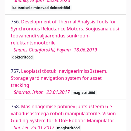
Shahid, Arqum
03.09.2026
kaitsmisele minevad doktoritööd
756.
Development of Thermal Analysis Tools for
Synchronous Reluctance Motors. Soojusanalüüsi
töövahendi väljaarendus sünkroon-
reluktantsmootorile
Shams Ghahfarokhi, Payam
18.06.2019
doktoritööd
757.
Laoplatsi tõstuki navigeerimissüsteem.
Storage yard navigation system for asset
tracking
Sharma, Ishan
23.01.2017
magistritööd
758.
Masinnägemise põhinev juhtsüsteem 6-e
vabadusastmega roboti manipulaatorile. Vision
Guiding System for 6-DoF Robotic Manipulator
Shi, Lei
23.01.2017
magistritööd