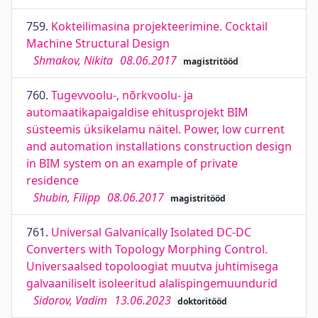
759.
Kokteilimasina projekteerimine. Cocktail
Machine Structural Design
Shmakov, Nikita
08.06.2017
magistritööd
760.
Tugevvoolu-, nõrkvoolu- ja
automaatikapaigaldise ehitusprojekt BIM
süsteemis üksikelamu näitel. Power, low current
and automation installations construction design
in BIM system on an example of private
residence
Shubin, Filipp
08.06.2017
magistritööd
761.
Universal Galvanically Isolated DC-DC
Converters with Topology Morphing Control.
Universaalsed topoloogiat muutva juhtimisega
galvaaniliselt isoleeritud alalispingemuundurid
Sidorov, Vadim
13.06.2023
doktoritööd