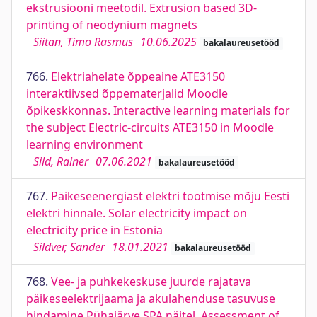
ekstrusiooni meetodil. Extrusion based 3D-
printing of neodynium magnets
Siitan, Timo Rasmus
10.06.2025
bakalaureusetööd
766.
Elektriahelate õppeaine ATE3150
interaktiivsed õppematerjalid Moodle
õpikeskkonnas. Interactive learning materials for
the subject Electric-circuits ATE3150 in Moodle
learning environment
Sild, Rainer
07.06.2021
bakalaureusetööd
767.
Päikeseenergiast elektri tootmise mõju Eesti
elektri hinnale. Solar electricity impact on
electricity price in Estonia
Sildver, Sander
18.01.2021
bakalaureusetööd
768.
Vee- ja puhkekeskuse juurde rajatava
päikeseelektrijaama ja akulahenduse tasuvuse
hindamine Pühajärve SPA näitel. Assessment of