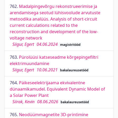
762.
Madalpingevõrgu rekonstrueerimise ja
arendamisega seotud lühisvoolude arvutuste
metoodika analüüs. Analysis of short-circuit
current calculations related to the
reconstruction and development of the low-
voltage network
Siigur, Egert
04.06.2024
magistritööd
763.
Pürolüüsi katseseadme kõrgepingefiltri
elektrimuundamine
Siigur, Egert
10.06.2021
bakalaureusetööd
764.
Päikeseelektrijaama ekvivalentne
dünaamikamudel. Equivalent Dynamic Model of
a Solar Power Plant
Siirak, Kevin
08.06.2026
bakalaureusetööd
765.
Neodüümmagnetite 3D-printimine