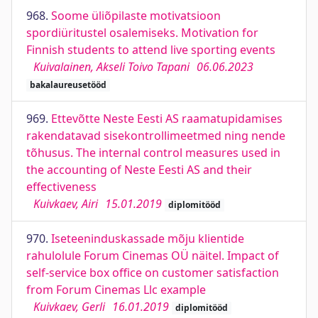
968.
Soome üliõpilaste motivatsioon
spordiüritustel osalemiseks. Motivation for
Finnish students to attend live sporting events
Kuivalainen, Akseli Toivo Tapani
06.06.2023
bakalaureusetööd
969.
Ettevõtte Neste Eesti AS raamatupidamises
rakendatavad sisekontrollimeetmed ning nende
tõhusus. The internal control measures used in
the accounting of Neste Eesti AS and their
effectiveness
Kuivkaev, Airi
15.01.2019
diplomitööd
970.
Iseteeninduskassade mõju klientide
rahulolule Forum Cinemas OÜ näitel. Impact of
self-service box office on customer satisfaction
from Forum Cinemas Llc example
Kuivkaev, Gerli
16.01.2019
diplomitööd