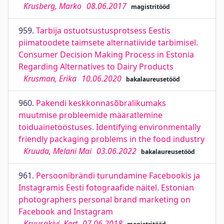
Krusberg, Marko
08.06.2017
magistritööd
959.
Tarbija ostuotsustusprotsess Eestis
piimatoodete taimsete alternatiivide tarbimisel.
Consumer Decision Making Process in Estonia
Regarding Alternatives to Dairy Products
Krusman, Erika
10.06.2020
bakalaureusetööd
960.
Pakendi keskkonnasõbralikumaks
muutmise probleemide määratlemine
toiduainetööstuses. Identifying environmentally
friendly packaging problems in the food industry
Kruuda, Melani Mai
03.06.2022
bakalaureusetööd
961.
Persoonibrändi turundamine Facebookis ja
Instagramis Eesti fotograafide näitel. Estonian
photographers personal brand marketing on
Facebook and Instagram
Kruusakivi, Kert
07.06.2018