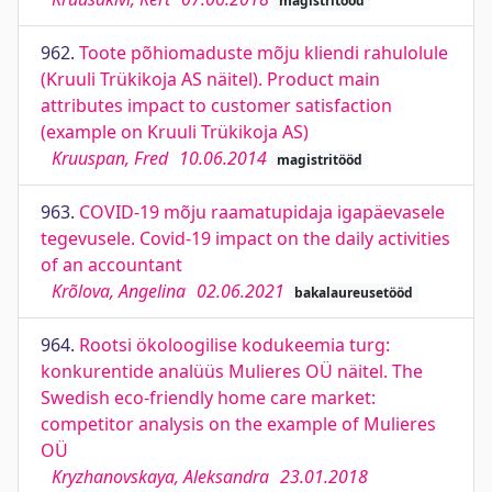
magistritööd
962.
Toote põhiomaduste mõju kliendi rahulolule
(Kruuli Trükikoja AS näitel). Product main
attributes impact to customer satisfaction
(example on Kruuli Trükikoja AS)
Kruuspan, Fred
10.06.2014
magistritööd
963.
COVID-19 mõju raamatupidaja igapäevasele
tegevusele. Covid-19 impact on the daily activities
of an accountant
Krõlova, Angelina
02.06.2021
bakalaureusetööd
964.
Rootsi ökoloogilise kodukeemia turg:
konkurentide analüüs Mulieres OÜ näitel. The
Swedish eco-friendly home care market:
competitor analysis on the example of Mulieres
OÜ
Kryzhanovskaya, Aleksandra
23.01.2018