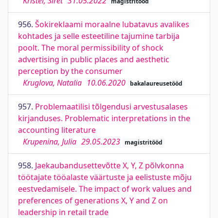
Kristel, Siret
31.05.2022
magistritööd
956.
Šokireklaami moraalne lubatavus avalikes
kohtades ja selle esteetiline tajumine tarbija
poolt. The moral permissibility of shock
advertising in public places and aesthetic
perception by the consumer
Kruglova, Natalia
10.06.2020
bakalaureusetööd
957.
Problemaatilisi tõlgendusi arvestusalases
kirjanduses. Problematic interpretations in the
accounting literature
Krupenina, Julia
29.05.2023
magistritööd
958.
Jaekaubandusettevõtte X, Y, Z põlvkonna
töötajate tööalaste väärtuste ja eelistuste mõju
eestvedamisele. The impact of work values and
preferences of generations X, Y and Z on
leadership in retail trade