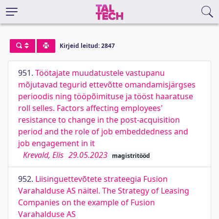
Kirjeid leitud: 2847
951.
Töötajate muudatustele vastupanu
mõjutavad tegurid ettevõtte omandamisjärgses
perioodis ning tööpõimituse ja tööst haaratuse
roll selles. Factors affecting employees'
resistance to change in the post-acquisition
period and the role of job embeddedness and
job engagement in it
Krevald, Elis
29.05.2023
magistritööd
952.
Liisinguettevõtete strateegia Fusion
Varahalduse AS näitel. The Strategy of Leasing
Companies on the example of Fusion
Varahalduse AS