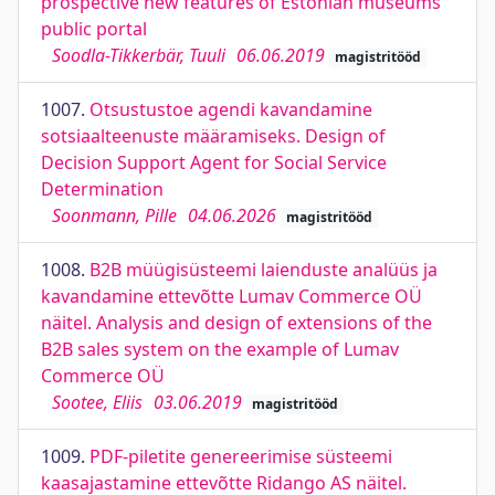
prospective new features of Estonian museums’
public portal
Soodla-Tikkerbär, Tuuli
06.06.2019
magistritööd
1007.
Otsustustoe agendi kavandamine
sotsiaalteenuste määramiseks. Design of
Decision Support Agent for Social Service
Determination
Soonmann, Pille
04.06.2026
magistritööd
1008.
B2B müügisüsteemi laienduste analüüs ja
kavandamine ettevõtte Lumav Commerce OÜ
näitel. Analysis and design of extensions of the
B2B sales system on the example of Lumav
Commerce OÜ
Sootee, Eliis
03.06.2019
magistritööd
1009.
PDF-piletite genereerimise süsteemi
kaasajastamine ettevõtte Ridango AS näitel.