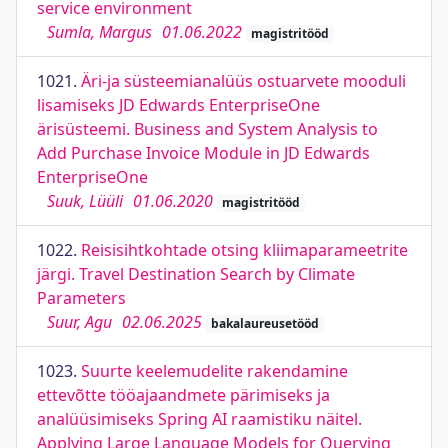
service environment
Sumla, Margus
01.06.2022
magistritööd
1021.
Äri-ja süsteemianalüüs ostuarvete mooduli
lisamiseks JD Edwards EnterpriseOne
ärisüsteemi. Business and System Analysis to
Add Purchase Invoice Module in JD Edwards
EnterpriseOne
Suuk, Lüüli
01.06.2020
magistritööd
1022.
Reisisihtkohtade otsing kliimaparameetrite
järgi. Travel Destination Search by Climate
Parameters
Suur, Agu
02.06.2025
bakalaureusetööd
1023.
Suurte keelemudelite rakendamine
ettevõtte tööajaandmete pärimiseks ja
analüüsimiseks Spring AI raamistiku näitel.
Applying Large Language Models for Querying