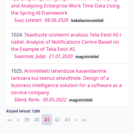
and Analyzing Enterprise Work Time Data Using
the Spring AI Framework
Suur, Lennart
08.06.2026
bakalaureusetööd
1024.
Teavituste süsteemi analüüs Telia Eesti AS-i
näitel. Analysis of Notifications Centre Based on
the Example of Telia Eesti AS
Suvorova, Julija
21.01.2020
magistritööd
1025.
Äriintellekti lahenduse kavandamine
tarkvara kui teenus ettevõttele. Design of a
business intelligence solution for a software as a
service company
Sõerd, Kertu
30.05.2022
magistritööd
Kirjeid leitud: 1260
««
First
«
Previous
39
40
41
42
43
»
Next
»»
Last