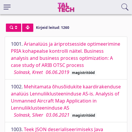
Kirjeid leitud: 1260
1001.
Ärianalüüs ja äriprotsesside optimeerimine
PRIA kohapealse kontrolli näitel. Business
analysis and business process optimization: A
case study of ARIB OTSC process
Solnask, Kreet
06.06.2019
magistritööd
1002.
Mehitamata õhusõidukite kaardirakenduse
analüüs Lennuliiklusteeninduse AS-is. Analysis of
Unmanned Aircraft Map Application in
Lennuliiklusteeninduse AS
Solnask, Silver
03.06.2021
magistritööd
1003.
Teek JSON deserialiseerimiseks Java