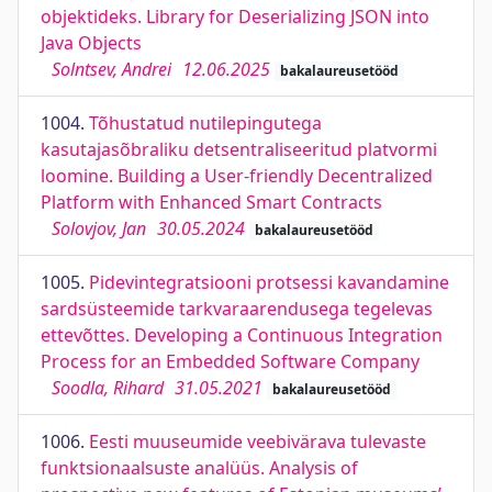
objektideks. Library for Deserializing JSON into
Java Objects
Solntsev, Andrei
12.06.2025
bakalaureusetööd
1004.
Tõhustatud nutilepingutega
kasutajasõbraliku detsentraliseeritud platvormi
loomine. Building a User-friendly Decentralized
Platform with Enhanced Smart Contracts
Solovjov, Jan
30.05.2024
bakalaureusetööd
1005.
Pidevintegratsiooni protsessi kavandamine
sardsüsteemide tarkvaraarendusega tegelevas
ettevõttes. Developing a Continuous Integration
Process for an Embedded Software Company
Soodla, Rihard
31.05.2021
bakalaureusetööd
1006.
Eesti muuseumide veebivärava tulevaste
funktsionaalsuste analüüs. Analysis of