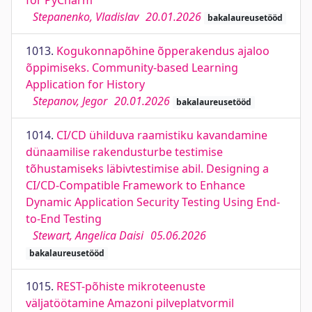
for PyCharm
Stepanenko, Vladislav
20.01.2026
bakalaureusetööd
1013.
Kogukonnapõhine õpperakendus ajaloo
õppimiseks. Community-based Learning
Application for History
Stepanov, Jegor
20.01.2026
bakalaureusetööd
1014.
CI/CD ühilduva raamistiku kavandamine
dünaamilise rakendusturbe testimise
tõhustamiseks läbivtestimise abil. Designing a
CI/CD-Compatible Framework to Enhance
Dynamic Application Security Testing Using End-
to-End Testing
Stewart, Angelica Daisi
05.06.2026
bakalaureusetööd
1015.
REST-põhiste mikroteenuste
väljatöötamine Amazoni pilveplatvormil