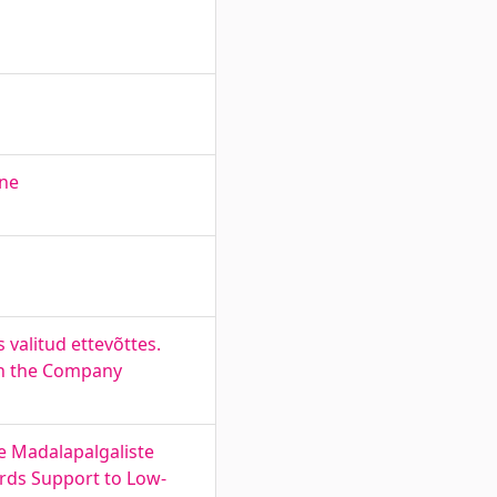
ine
 valitud ettevõttes.
 in the Company
se Madalapalgaliste
ards Support to Low-