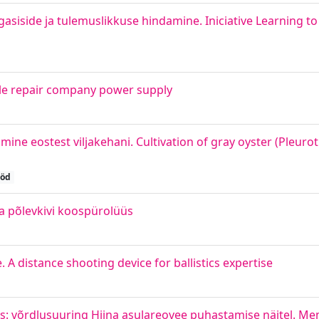
asiside ja tulemuslikkuse hindamine. Iniciative Learning 
cle repair company power supply
mine eostest viljakehani. Cultivation of gray oyster (Pleuro
ööd
ja põlevkivi koospürolüüs
. A distance shooting device for ballistics expertise
: võrdlusuuring Hiina asulareovee puhastamise näitel. M