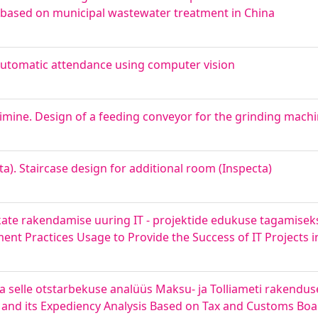
 based on municipal wastewater treatment in China
Automatic attendance using computer vision
imine. Design of a feeding conveyor for the grinding mach
ta). Staircase design for additional room (Inspecta)
kate rakendamise uuring IT - projektide edukuse tagamiseks
ent Practices Usage to Provide the Success of IT Projects
ja selle otstarbekuse analüüs Maksu- ja Tolliameti rakendu
ng and its Expediency Analysis Based on Tax and Customs Bo