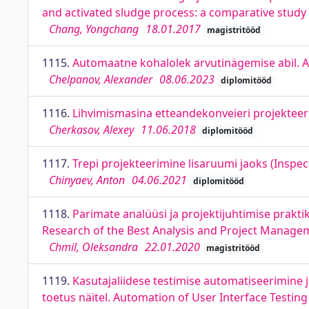
and activated sludge process: a comparative study
Chang, Yongchang
18.01.2017
magistritööd
1115.
Automaatne kohalolek arvutinägemise abil. 
Chelpanov, Alexander
08.06.2023
diplomitööd
1116.
Lihvimismasina etteandekonveieri projekteer
Cherkasov, Alexey
11.06.2018
diplomitööd
1117.
Trepi projekteerimine lisaruumi jaoks (Inspec
Chinyaev, Anton
04.06.2021
diplomitööd
1118.
Parimate analüüsi ja projektijuhtimise prakti
Research of the Best Analysis and Project Managem
Chmil, Oleksandra
22.01.2020
magistritööd
1119.
Kasutajaliidese testimise automatiseerimine 
toetus näitel. Automation of User Interface Testi