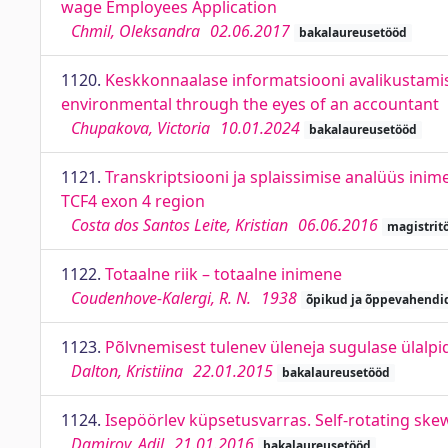
wage Employees Application
Chmil, Oleksandra
02.06.2017
bakalaureusetööd
1120.
Keskkonnaalase informatsiooni avalikustamise
environmental through the eyes of an accountant
Chupakova, Victoria
10.01.2024
bakalaureusetööd
1121.
Transkriptsiooni ja splaissimise analüüs inim
TCF4 exon 4 region
Costa dos Santos Leite, Kristian
06.06.2016
magistrit
1122.
Totaalne riik – totaalne inimene
Coudenhove-Kalergi, R. N.
1938
õpikud ja õppevahendi
1123.
Põlvnemisest tulenev üleneja sugulase ülalpi
Dalton, Kristiina
22.01.2015
bakalaureusetööd
1124.
Isepöörlev küpsetusvarras. Self-rotating ske
Damirov, Adil
21.01.2016
bakalaureusetööd