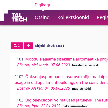
Digikogu
Otsing
Kollektsioonid
Regis
Kirjeid leitud: 18861
1101.
Moodulalajaama sisekliima automaatika proje
Bõstrov, Aleksandr
07.06.2023
bakalaureusetööd
1102.
Õhksoojuspumpade kasutuse mõju madalping
usage in old apartment buildings on the coincidenc
Bõstrov, Aleksandr
05.06.2025
magistritööd
1103.
Digitelevisiooni võimalused ja tulevik. The fut
Bõstrov, Igor
22.01.2015
bakalaureusetööd