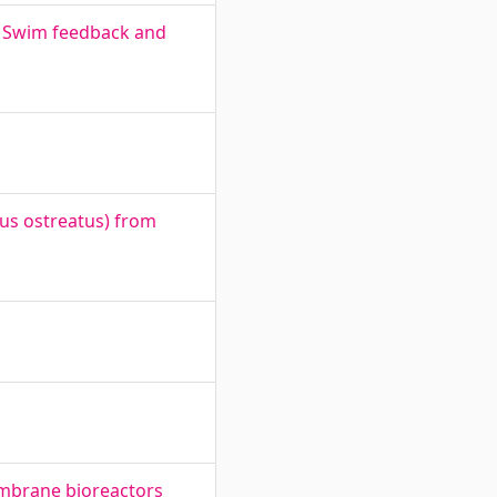
to Swim feedback and
tus ostreatus) from
embrane bioreactors