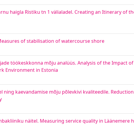
 haigla Ristiku tn 1 välialadel. Creating an Itinerary of 
sures of stabilisation of watercourse shore
jade töökeskkonna mõju analüüs. Analysis of the Impact of 0
ork Environment in Estonia
ing kaevandamise mõju põlevkivi kvaliteedile. Reduction of
y
kliiniku näitel. Measuring service quality in Läänemere h