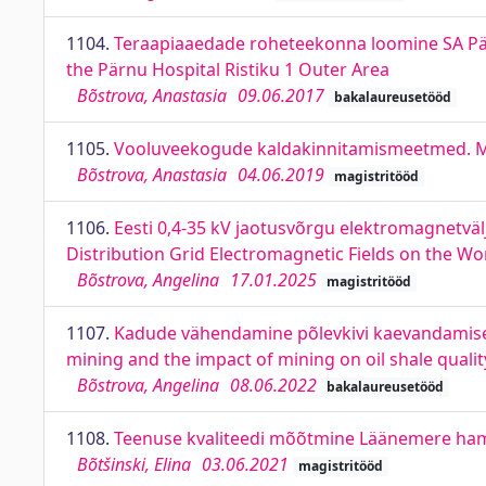
1104.
Teraapiaaedade roheteekonna loomine SA Pärnu
the Pärnu Hospital Ristiku 1 Outer Area
Bõstrova, Anastasia
09.06.2017
bakalaureusetööd
1105.
Vooluveekogude kaldakinnitamismeetmed. Mea
Bõstrova, Anastasia
04.06.2019
magistritööd
1106.
Eesti 0,4-35 kV jaotusvõrgu elektromagnetväl
Distribution Grid Electromagnetic Fields on the W
Bõstrova, Angelina
17.01.2025
magistritööd
1107.
Kadude vähendamine põlevkivi kaevandamisel n
mining and the impact of mining on oil shale qualit
Bõstrova, Angelina
08.06.2022
bakalaureusetööd
1108.
Teenuse kvaliteedi mõõtmine Läänemere hamba
Bõtšinski, Elina
03.06.2021
magistritööd