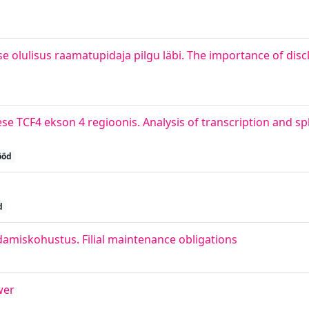
 olulisus raamatupidaja pilgu läbi. The importance of disc
ese TCF4 ekson 4 regioonis. Analysis of transcription and sp
ööd
d
damiskohustus. Filial maintenance obligations
wer