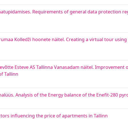
tupidamises. Requirements of general data protection reg
rumaa Kolledži hoonete näitel. Creating a virtual tour using
võtte Esteve AS Tallinna Vanasadam näitel. Improvement of 
f Tallinn
nalüüs. Analysis of the Energy balance of the Enefit-280 pyr
tors influencing the price of apartments in Tallinn