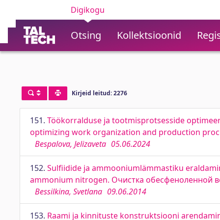
Digikogu
Otsing
Kollektsioonid
Regis
Kirjeid leitud: 2276
151.
Töökorralduse ja tootmisprotsesside optimeeri
optimizing work organization and production proc
Bespalova, Jelizaveta
05.06.2024
152.
Sulfiidide ja ammooniumlämmastiku eraldamin
ammonium nitrogen. Очистка обесфеноленной в
Bessilkina, Svetlana
09.06.2014
153.
Raami ja kinnituste konstruktsiooni arendamin