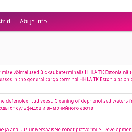
trid
Abi ja info
mise võimalused üldkaubaterminalis HHLA TK Estonia näitel.
esses in the general cargo terminal HHLA TK Estonia as an
e defenoleeritud veest. Cleaning of dephenolized waters 
оды от сульфидов и аммонийного азота
e ja analüüs universaalsele robotiplatvormile. Development