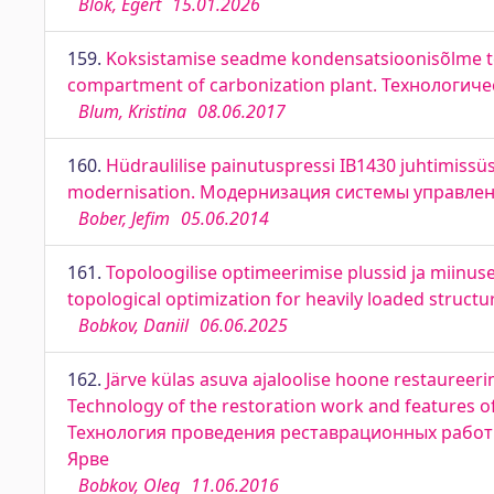
Blok, Egert
15.01.2026
159.
Koksistamise seadme kondensatsioonisõlme teh
compartment of carbonization plant. Технологи
Blum, Kristina
08.06.2017
160.
Hüdraulilise painutuspressi IB1430 juhtimiss
modernisation. Модернизация системы управле
Bober, Jefim
05.06.2014
161.
Topoloogilise optimeerimise plussid ja miinu
topological optimization for heavily loaded structu
Bobkov, Daniil
06.06.2025
162.
Järve külas asuva ajaloolise hoone restaureer
Technology of the restoration work and features of r
Технология проведения реставрационных работ
Ярве
Bobkov, Oleg
11.06.2016