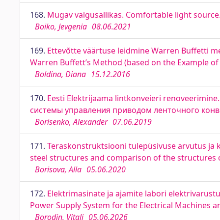
168.
Mugav valgusallikas. Comfortable light sour
Boiko, Jevgenia
08.06.2021
169.
Ettevõtte väärtuse leidmine Warren Buffetti me
Warren Buffett’s Method (based on the Example of A
Boldina, Diana
15.12.2016
170.
Eesti Elektrijaama lintkonveieri renoveerimin
системы управления приводом ленточного конв
Borisenko, Alexander
07.06.2019
171.
Teraskonstruktsiooni tulepüsivuse arvutus ja k
steel structures and comparison of the structures 
Borisova, Alla
05.06.2020
172.
Elektrimasinate ja ajamite labori elektrivaru
Power Supply System for the Electrical Machines a
Borodin, Vitali
05.06.2026