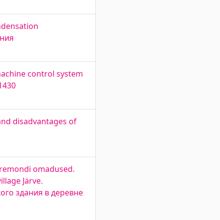
ndensation
ания
machine control system
1430
and disadvantages of
ni remondi omadused.
llage Järve.
ого здания в деревне