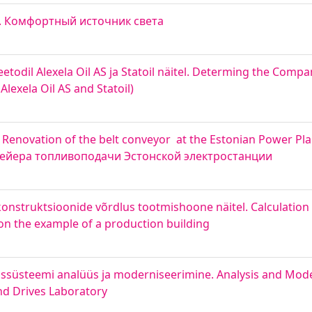
ce. Комфортный источник света
etodil Alexela Oil AS ja Statoil näitel. Determing the Comp
lexela Oil AS and Statoil)
e. Renovation of the belt conveyor at the Estonian Power 
ейера топливоподачи Эстонской электростанции
onstruktsioonide võrdlus tootmishoone näitel. Calculation o
on the example of a production building
stussüsteemi analüüs ja moderniseerimine. Analysis and Mode
nd Drives Laboratory