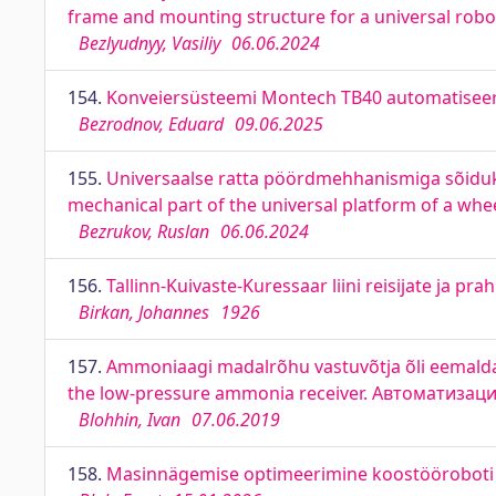
frame and mounting structure for a universal robo
Bezlyudnyy, Vasiliy
06.06.2024
154.
Konveiersüsteemi Montech TB40 automatiseer
Bezrodnov, Eduard
09.06.2025
155.
Universaalse ratta pöördmehhanismiga sõidukip
mechanical part of the universal platform of a wh
Bezrukov, Ruslan
06.06.2024
156.
Tallinn-Kuivaste-Kuressaar liini reisijate ja pra
Birkan, Johannes
1926
157.
Ammoniaagi madalrõhu vastuvõtja õli eemalda
the low-pressure ammonia receiver. Автоматиза
Blohhin, Ivan
07.06.2019
158.
Masinnägemise optimeerimine koostööroboti tö