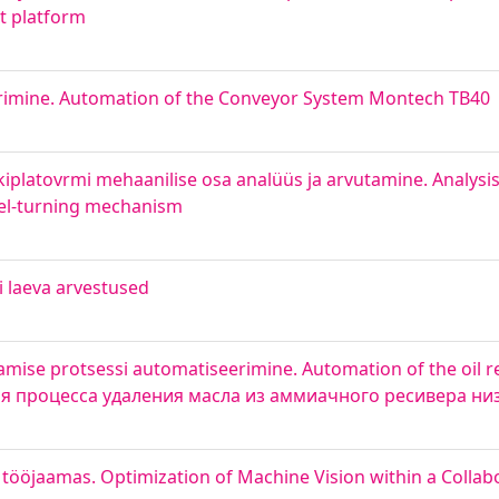
t platform
imine. Automation of the Conveyor System Montech TB40
latovrmi mehaanilise osa analüüs ja arvutamine. Analysis 
eel-turning mechanism
hi laeva arvestused
mise protsessi automatiseerimine. Automation of the oil 
ция процесса удаления масла из аммиачного ресивера ни
öjaamas. Optimization of Machine Vision within a Collabo