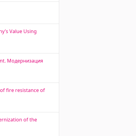
any’s Value Using
Plant. Модернизация
f fire resistance of
rnization of the