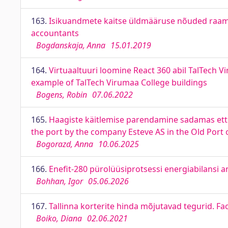
163.
Isikuandmete kaitse üldmääruse nõuded raama
accountants
Bogdanskaja, Anna
15.01.2019
164.
Virtuaaltuuri loomine React 360 abil TalTech Vi
example of TalTech Virumaa College buildings
Bogens, Robin
07.06.2022
165.
Haagiste käitlemise parendamine sadamas ette
the port by the company Esteve AS in the Old Port o
Bogorazd, Anna
10.06.2025
166.
Enefit-280 pürolüüsiprotsessi energiabilansi a
Bohhan, Igor
05.06.2026
167.
Tallinna korterite hinda mõjutavad tegurid. Fac
Boiko, Diana
02.06.2021