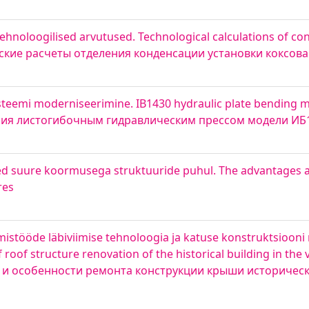
noloogilised arvutused. Technological calculations of co
ческие расчеты отделения конденсации установки коксов
üsteemi moderniseerimine. IB1430 hydraulic plate bending 
ния листогибочным гидравлическим прессом модели ИБ
sed suure koormusega struktuuride puhul. The advantages 
res
imistööde läbiviimise tehnoloogia ja katuse konstruktsioo
oof structure renovation of the historical building in the vi
 и особенности ремонта конструкции крыши историческ