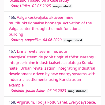
localization based on a case study
Saar, Ulrika
05.06.2025
magistritööd
156.
Valga keskväljaku aktiveerimine
multifunktsionaalse hoonega. Activation of the
Valga center through the multifunctional
building
Saaron, Angeelika
04.06.2020
magistritööd
157.
Linna revitaliseerimine: uute
energiasüsteemide poolt tingitud tööstusarengu
integreerimine industriaalsete asulatega Kunda
näitel. Urban revitalization: integrating industrial
development driven by new energy systems with
industrial settlements using Kunda as an
example
Salulaid, Juulia Aliide
06.06.2023
magistritööd
158.
Argiruum. Töö ja kodu vahel. Everydayspace.