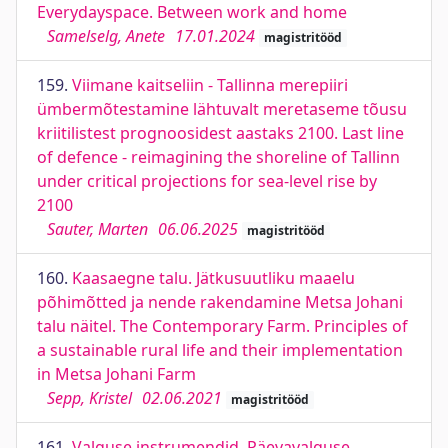
Everydayspace. Between work and home
Samelselg, Anete
17.01.2024
magistritööd
159.
Viimane kaitseliin - Tallinna merepiiri
ümbermõtestamine lähtuvalt meretaseme tõusu
kriitilistest prognoosidest aastaks 2100. Last line
of defence - reimagining the shoreline of Tallinn
under critical projections for sea-level rise by
2100
Sauter, Marten
06.06.2025
magistritööd
160.
Kaasaegne talu. Jätkusuutliku maaelu
põhimõtted ja nende rakendamine Metsa Johani
talu näitel. The Contemporary Farm. Principles of
a sustainable rural life and their implementation
in Metsa Johani Farm
Sepp, Kristel
02.06.2021
magistritööd
161.
Valguse instrumendid. Päevavalguse