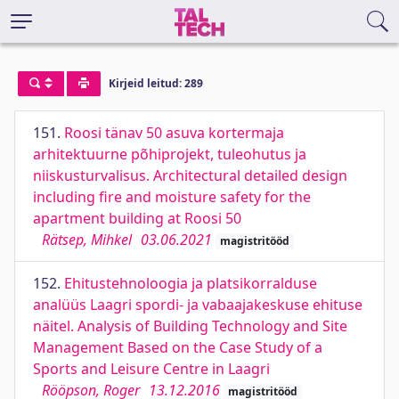
Kirjeid leitud: 289
151.
Roosi tänav 50 asuva kortermaja
arhitektuurne põhiprojekt, tuleohutus ja
niiskusturvalisus. Architectural detailed design
including fire and moisture safety for the
apartment building at Roosi 50
Rätsep, Mihkel
03.06.2021
magistritööd
152.
Ehitustehnoloogia ja platsikorralduse
analüüs Laagri spordi- ja vabaajakeskuse ehituse
näitel. Analysis of Building Technology and Site
Management Based on the Case Study of a
Sports and Leisure Centre in Laagri
Rööpson, Roger
13.12.2016
magistritööd