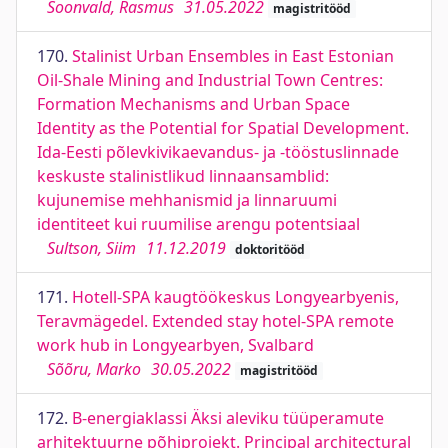
Soonvald, Rasmus
31.05.2022
magistritööd
170.
Stalinist Urban Ensembles in East Estonian
Oil-Shale Mining and Industrial Town Centres:
Formation Mechanisms and Urban Space
Identity as the Potential for Spatial Development.
Ida-Eesti põlevkivikaevandus- ja -tööstuslinnade
keskuste stalinistlikud linnaansamblid:
kujunemise mehhanismid ja linnaruumi
identiteet kui ruumilise arengu potentsiaal
Sultson, Siim
11.12.2019
doktoritööd
171.
Hotell-SPA kaugtöökeskus Longyearbyenis,
Teravmägedel. Extended stay hotel-SPA remote
work hub in Longyearbyen, Svalbard
Sõõru, Marko
30.05.2022
magistritööd
172.
B-energiaklassi Äksi aleviku tüüperamute
arhitektuurne põhiprojekt. Principal architectural