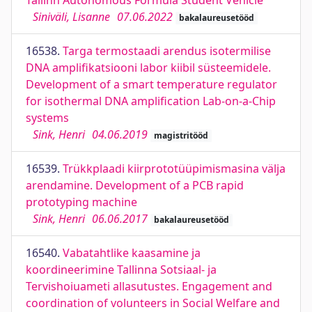
Tallinn Autonomous Formula Student Vehicle
Siniväli, Lisanne
07.06.2022
bakalaureusetööd
16538.
Targa termostaadi arendus isotermilise
DNA amplifikatsiooni labor kiibil süsteemidele.
Development of a smart temperature regulator
for isothermal DNA amplification Lab-on-a-Chip
systems
Sink, Henri
04.06.2019
magistritööd
16539.
Trükkplaadi kiirprototüüpimismasina välja
arendamine. Development of a PCB rapid
prototyping machine
Sink, Henri
06.06.2017
bakalaureusetööd
16540.
Vabatahtlike kaasamine ja
koordineerimine Tallinna Sotsiaal- ja
Tervishoiuameti allasutustes. Engagement and
coordination of volunteers in Social Welfare and