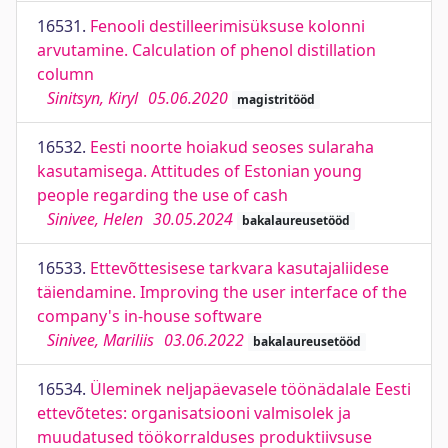
16531.
Fenooli destilleerimisüksuse kolonni
arvutamine. Calculation of phenol distillation
column
Sinitsyn, Kiryl
05.06.2020
magistritööd
16532.
Eesti noorte hoiakud seoses sularaha
kasutamisega. Attitudes of Estonian young
people regarding the use of cash
Sinivee, Helen
30.05.2024
bakalaureusetööd
16533.
Ettevõttesisese tarkvara kasutajaliidese
täiendamine. Improving the user interface of the
company's in-house software
Sinivee, Mariliis
03.06.2022
bakalaureusetööd
16534.
Üleminek neljapäevasele töönädalale Eesti
ettevõtetes: organisatsiooni valmisolek ja
muudatused töökorralduses produktiivsuse