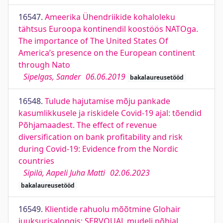
16547.
Ameerika Ühendriikide kohaloleku
tähtsus Euroopa kontinendil koostöös NATOga.
The importance of The United States Of
America’s presence on the European continent
through Nato
Sipelgas, Sander
06.06.2019
bakalaureusetööd
16548.
Tulude hajutamise mõju pankade
kasumlikkusele ja riskidele Covid-19 ajal: tõendid
Põhjamaadest. The effect of revenue
diversification on bank profitability and risk
during Covid-19: Evidence from the Nordic
countries
Sipilä, Aapeli Juha Matti
02.06.2023
bakalaureusetööd
16549.
Klientide rahuolu mõõtmine Glohair
juuksurisalongis: SERVQUAL mudeli põhjal.