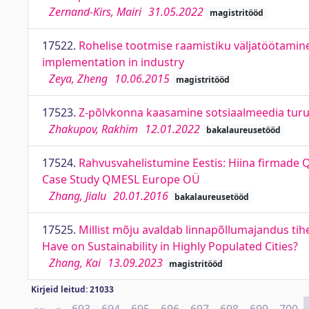
Zernand-Kirs, Mairi
31.05.2022
magistritööd
17522.
Rohelise tootmise raamistiku väljatöötam
implementation in industry
Zeya, Zheng
10.06.2015
magistritööd
17523.
Z-põlvkonna kaasamine sotsiaalmeedia turu
Zhakupov, Rakhim
12.01.2022
bakalaureusetööd
17524.
Rahvusvahelistumine Eestis: Hiina firmade Q
Case Study QMESL Europe OÜ
Zhang, Jialu
20.01.2016
bakalaureusetööd
17525.
Millist mõju avaldab linnapõllumajandus ti
Have on Sustainability in Highly Populated Cities?
Zhang, Kai
13.09.2023
magistritööd
Kirjeid leitud: 21033