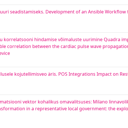
tuuri seadistamiseks. Development of an Ansible Workflow f
õhu korrelatsooni hindamise võimaluste uurimine Quadra im
ible correlation between the cardiac pulse wave propagati
evice
usele kojutellimisveo äris. POS Integrations Impact on Re
matsiooni vektor kohalikus omavalitsuses: Milano linnavol
sformation in a representative local government: the explor