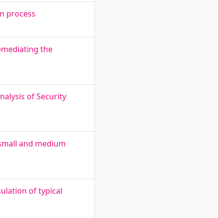
on process
emediating the
alysis of Security
f small and medium
lation of typical