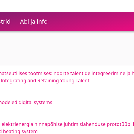
trid
Abi ja info
atseutilises tootmises: noorte talentide integreerimine j
 Integrating and Retaining Young Talent
 modeled digital systems
i elektrienergia hinnapõhise juhtimislahenduse prototüüp. P
nd heating system