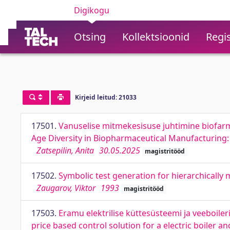
Digikogu
Otsing
Kollektsioonid
Regis
Kirjeid leitud: 21033
17501.
Vanuselise mitmekesisuse juhtimine biofarm
Age Diversity in Biopharmaceutical Manufacturing:
Zatsepilin, Anita
30.05.2025
magistritööd
17502.
Symbolic test generation for hierarchically
Zaugarov, Viktor
1993
magistritööd
17503.
Eramu elektrilise küttesüsteemi ja veeboiler
price based control solution for a electric boiler a