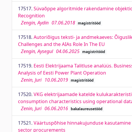
17517.
Süvaõppe algoritmide rakendamine objektid
Recognition
Zengin, Aydin
07.06.2018
magistritööd
17518.
Autoriõigus teksti- ja andmekaeves: Õiguslik
Challenges and the AIAs Role In The EU
Zengin, Aysegul
04.06.2025
magistritööd
17519.
Eesti Elektrijaama Talitluse analüüs. Busine
Analysis of Eesti Power Plant Operation
Zenin, Juri
10.06.2019
magistritööd
17520.
VKG elektrijaamade katelde kulukarakteris
consumption characteristics using operational dat
Zenin, Juri
06.06.2016
bakalaureusetööd
17521.
Väärtuspõhise hinnakujunduse kasutamine ka
sector procurements