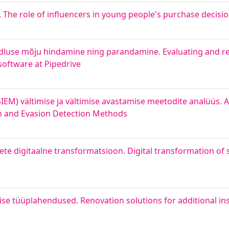
. The role of influencers in young people's purchase decisi
udluse mõju hindamine ning parandamine. Evaluating and r
oftware at Pipedrive
EM) vältimise ja vältimise avastamise meetodite analüüs. An
n and Evasion Detection Methods
tete digitaalne transformatsioon. Digital transformation o
se tüüplahendused. Renovation solutions for additional insu