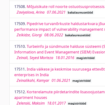
17508.
Mõjuisikute roll noorte ostuotsusprotsessis
Zaviyalova, Arina
07.06.2021
bakalaureusetööd
17509.
Pipedrive turvanõrkuste haldustarkvara jõ
performance impact of vulnerability management s
Zeikidze, Giorgi
08.06.2022
bakalaureusetööd
17510.
Turbeinfo ja sündmuste halduse süsteemi (SI
Information and Event Management (SIEM) Evasio
Zeinali, Seyed Morteza
18.01.2016
magistritööd
17511.
India väikese ja keskmise suurusega ettevõ
enterprises in India
Zeinalikahi, Kamyar
01.06.2021
magistritööd
17512.
Korterelamute piirdetarindite lisasoojustami
apartment houses
Zelenski, Maksim
18.01.2017
magistritööd