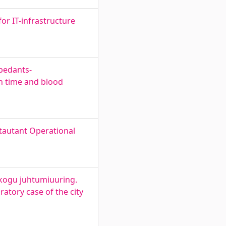
or IT-infrastructure
pedants-
on time and blood
stautant Operational
ikogu juhtumiuuring.
atory case of the city