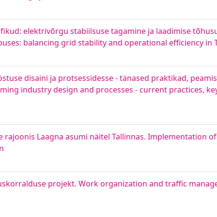
aafikud: elektrivõrgu stabiilsuse tagamine ja laadimise tõh
uses: balancing grid stability and operational efficiency in T
stuse disaini ja protsessidesse - tänased praktikad, peamis
aming industry design and processes - current practices, ke
joonis Laagna asumi näitel Tallinnas. Implementation of ci
nn
luskorralduse projekt. Work organization and traffic manag