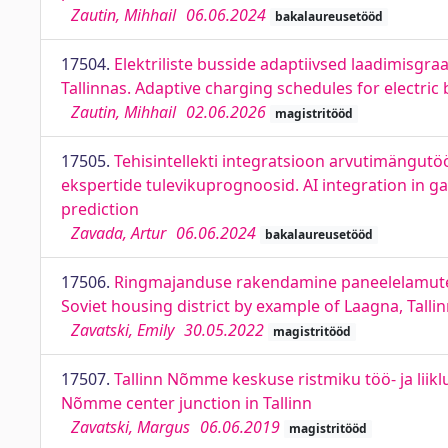
Zautin, Mihhail
06.06.2024
bakalaureusetööd
17504.
Elektriliste busside adaptiivsed laadimisgr
Tallinnas. Adaptive charging schedules for electric b
Zautin, Mihhail
02.06.2026
magistritööd
17505.
Tehisintellekti integratsioon arvutimängutöö
ekspertide tulevikuprognoosid. AI integration in g
prediction
Zavada, Artur
06.06.2024
bakalaureusetööd
17506.
Ringmajanduse rakendamine paneelelamute ra
Soviet housing district by example of Laagna, Talli
Zavatski, Emily
30.05.2022
magistritööd
17507.
Tallinn Nõmme keskuse ristmiku töö- ja liik
Nõmme center junction in Tallinn
Zavatski, Margus
06.06.2019
magistritööd