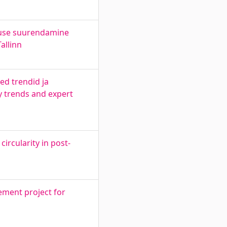
ususe suurendamine
allinn
ed trendid ja
y trends and expert
rcularity in post-
ement project for