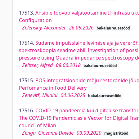
17513.
Ansible töövoo väljatöötamine IT-infrastruk
Configuration
Zelenskiy, Alexander
26.05.2026
bakalaureusetööd
17514.
Südame impulsslaine levimise aja ja verer
spektroskoopia seadme abil. Investigation of poss
pressure using Quadra impedance spectroscopy d
Zelttser, Alfred
08.06.2018
bakalaureusetööd
17515.
POS integratsioonide mõju restoranide jõudl
Perfomance in Food Delivery
Zenevitš, Nikolai
04.06.2025
bakalaureusetööd
17516.
COVID-19 pandeemia kui digitaalse transfor
The COVID-19 Pandemic as a Vector for Digital Tran
council of Milan
Zenga, Giovanni Davide
09.09.2020
magistritööd