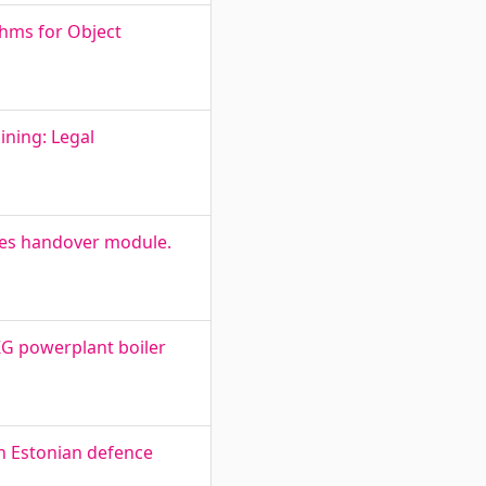
hms for Object
ining: Legal
ices handover module.
KG powerplant boiler
n Estonian defence