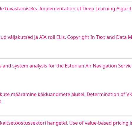
e tuvastamiseks. Implementation of Deep Learning Algorit
ud vâljakutsed ja AIA roll ELis. Copyright In Text and Data M
ss and system analysis for the Estonian Air Navigation Serv
tikute määramine käiduandmete alusel. Determination of V
a
itsetööstussektori hangetel. Use of value-based pricing i