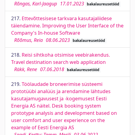
Rõngas, Karl-Jaagup
17.01.2023
bakalaureusetööd
217.
Ettevõttesisese tarkvara kasutajaliidese
täiendamine. Improving the User Interface of the
Company's In-house Software
Rõõmus, Reia
08.06.2023
bakalaureusetööd
218.
Reisi sihtkoha otsimise veebirakendus.
Travel destination search web application
Räkk, Rene
07.06.2018
bakalaureusetööd
219.
Töölaudade broneerimise süsteemi
prototüübi analüüs ja arendamine lähtudes
kasutajamugavusest ja -kogemusest Eesti
Energia AS näitel. Desk booking system
prototype analysis and development based on
user comfort and user experience on the
example of Eesti Energia AS
Saadi, Kerttu; Tamm, Merili
03.06.2022