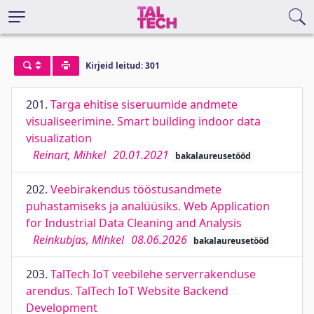
Kirjeid leitud: 301
201.
Targa ehitise siseruumide andmete
visualiseerimine. Smart building indoor data
visualization
Reinart, Mihkel
20.01.2021
bakalaureusetööd
202.
Veebirakendus tööstusandmete
puhastamiseks ja analüüsiks. Web Application
for Industrial Data Cleaning and Analysis
Reinkubjas, Mihkel
08.06.2026
bakalaureusetööd
203.
TalTech IoT veebilehe serverrakenduse
arendus. TalTech IoT Website Backend
Development