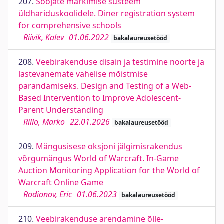
207.
Sööjate märkimise süsteem
üldhariduskoolidele. Diner registration system
for comprehensive schools
Riivik, Kalev
01.06.2022
bakalaureusetööd
208.
Veebirakenduse disain ja testimine noorte ja
lastevanemate vahelise mõistmise
parandamiseks. Design and Testing of a Web-
Based Intervention to Improve Adolescent-
Parent Understanding
Rillo, Marko
22.01.2026
bakalaureusetööd
209.
Mängusisese oksjoni jälgimisrakendus
võrgumängus World of Warcraft. In-Game
Auction Monitoring Application for the World of
Warcraft Online Game
Rodionov, Eric
01.06.2023
bakalaureusetööd
210.
Veebirakenduse arendamine õlle-