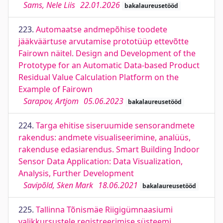
Sams, Nele Liis
22.01.2026
bakalaureusetööd
223.
Automaatse andmepõhise toodete
jääkväärtuse arvutamise prototüüp ettevõtte
Fairown näitel. Design and Development of the
Prototype for an Automatic Data-based Product
Residual Value Calculation Platform on the
Example of Fairown
Sarapov, Artjom
05.06.2023
bakalaureusetööd
224.
Targa ehitise siseruumide sensorandmete
rakendus: andmete visualiseerimine, analüüs,
rakenduse edasiarendus. Smart Building Indoor
Sensor Data Application: Data Visualization,
Analysis, Further Development
Savipõld, Sken Mark
18.06.2021
bakalaureusetööd
225.
Tallinna Tõnismäe Riigigümnaasiumi
valikkursustele registreerimise süsteemi