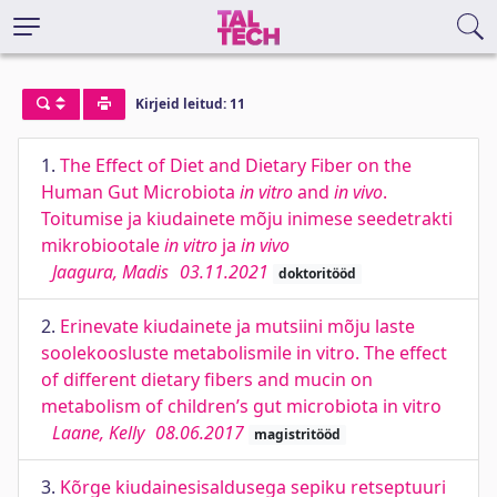
Kirjeid leitud: 11
1.
The Effect of Diet and Dietary Fiber on the
Human Gut Microbiota
in vitro
and
in vivo
.
Toitumise ja kiudainete mõju inimese seedetrakti
mikrobiootale
in vitro
ja
in vivo
Jaagura, Madis
03.11.2021
doktoritööd
2.
Erinevate kiudainete ja mutsiini mõju laste
soolekoosluste metabolismile in vitro. The effect
of different dietary fibers and mucin on
metabolism of children’s gut microbiota in vitro
Laane, Kelly
08.06.2017
magistritööd
3.
Kõrge kiudainesisaldusega sepiku retseptuuri