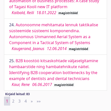
automation of business processes: A case study
of Tagasi Kooli new IT platform
Kaibald, Reili
18.01.2022
magistritööd
24.
Autonoomne mehitamata lennuk taktikalise
süsteemide süsteemi komponendina.
Autonomous Unmanned Aerial System as a
Component in a Tactical System of Systems
Kaugerand, Jaanus
12.06.2014
magistritööd
25.
B2B koostöö kitsaskohtade väljaselgitamine
hambaarstide ning hambatehnikute näitel.
Identifying B2B cooperation bottlenecks by the
example of dentists and dental technicians
Kaur, Rene
06.06.2017
magistritööd
Kirjeid leitud: 83
1
2
3
4
»
Next
»»
Last