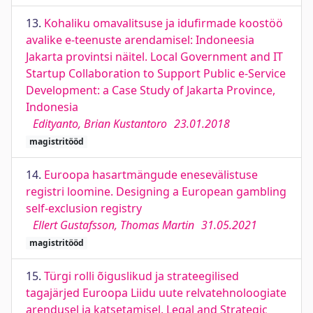
13.
Kohaliku omavalitsuse ja idufirmade koostöö
avalike e-teenuste arendamisel: Indoneesia
Jakarta provintsi näitel. Local Government and IT
Startup Collaboration to Support Public e-Service
Development: a Case Study of Jakarta Province,
Indonesia
Edityanto, Brian Kustantoro
23.01.2018
magistritööd
14.
Euroopa hasartmängude enesevälistuse
registri loomine. Designing a European gambling
self-exclusion registry
Ellert Gustafsson, Thomas Martin
31.05.2021
magistritööd
15.
Türgi rolli õiguslikud ja strateegilised
tagajärjed Euroopa Liidu uute relvatehnoloogiate
arendusel ja katsetamisel. Legal and Strategic