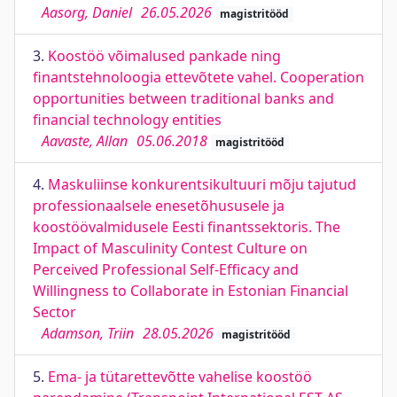
Aasorg, Daniel
26.05.2026
magistritööd
3.
Koostöö võimalused pankade ning
finantstehnoloogia ettevõtete vahel. Cooperation
opportunities between traditional banks and
financial technology entities
Aavaste, Allan
05.06.2018
magistritööd
4.
Maskuliinse konkurentsikultuuri mõju tajutud
professionaalsele enesetõhususele ja
koostöövalmidusele Eesti finantssektoris. The
Impact of Masculinity Contest Culture on
Perceived Professional Self-Efficacy and
Willingness to Collaborate in Estonian Financial
Sector
Adamson, Triin
28.05.2026
magistritööd
5.
Ema- ja tütarettevõtte vahelise koostöö