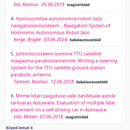
Iila, Rasmus
05.06.2019
magistritööd
4.
Holonoomilise autonoomse roboti Iaso
navigatsioonisüsteem. . Navigation System of
Holonomic Autonomous Robot Iaso
Kerge, Brigite
03.06.2024
bakalaureusetööd
5.
Juhtimissüsteemi loomine TTÜ satelliidi
maajaama paraboolantennile. Writing a steering
system for the TTU satellite ground station
parabolic antenna
Tomsen, Rasmus
12.06.2018
bakalaureusetööd
6.
Mitme lidari paigutuse valik isesõitvale autole
tarkvaras Autoware. Evaluation of multiple lidar
placement on a self-driving car in Autoware
Väli, Mihkel
07.06.2018
magistritööd
Kirjeid leitud: 6