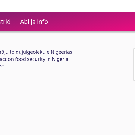
trid
Abi ja info
mõju toidujulgeolekule Nigeerias
act on food security in Nigeria
er