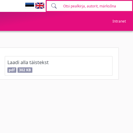
Intranet
Laadi alla täistekst
pdf
302 KB