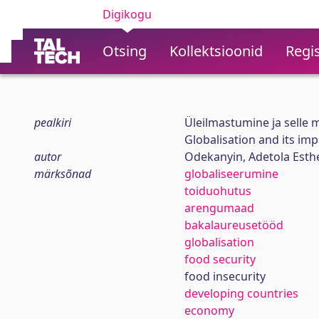
Digikogu
Otsing
Kollektsioonid
Regis
pealkiri
Üleilmastumine ja selle 
Globalisation and its imp
autor
Odekanyin, Adetola Esth
märksõnad
globaliseerumine
toiduohutus
arengumaad
bakalaureusetööd
globalisation
food security
food insecurity
developing countries
economy