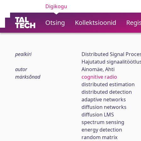
Digikogu
Otsing
Kollektsioonid
Regis
pealkiri
Distributed Signal Proce
Hajutatud signaalitöötlu
autor
Ainomäe, Ahti
märksõnad
cognitive radio
distributed estimation
distributed detection
adaptive networks
diffusion networks
diffusion LMS
spectrum sensing
energy detection
random matrix