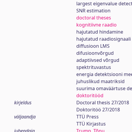
largest eigenvalue detec
SNR estimation
doctoral theses
kognitiivne raadio
hajutatud hindamine
hajutatud raadiosignaali
diffusioon LMS
difusioonvõrgud
adaptiivsed võrgud
spektrituvastus
energia detektsiooni me
juhuslikud maatriksid
suurima omaväärtuse de
doktoritööd
kirjeldus
Doctoral thesis 27/2018
Doktoritöö 27/2018
väljaandja
TTÜ Press
TTÜ Kirjastus
juhendaja
Trump, Tõnu