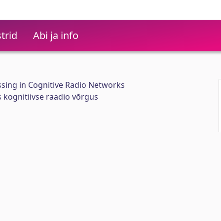
trid
Abi ja info
ssing in Cognitive Radio Networks
s kognitiivse raadio võrgus