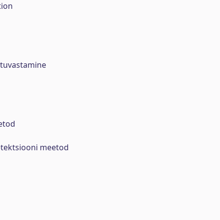
tion
 tuvastamine
etod
tektsiooni meetod