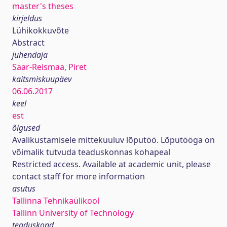
master's theses
kirjeldus
Lühikokkuvõte
Abstract
juhendaja
Saar-Reismaa, Piret
kaitsmiskuupäev
06.06.2017
keel
est
õigused
Avalikustamisele mittekuuluv lõputöö. Lõputööga on
võimalik tutvuda teaduskonnas kohapeal
Restricted access. Available at academic unit, please
contact staff for more information
asutus
Tallinna Tehnikaülikool
Tallinn University of Technology
teaduskond