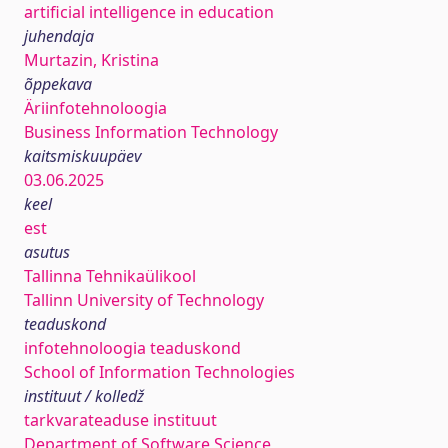
artificial intelligence in education
juhendaja
Murtazin, Kristina
õppekava
Äriinfotehnoloogia
Business Information Technology
kaitsmiskuupäev
03.06.2025
keel
est
asutus
Tallinna Tehnikaülikool
Tallinn University of Technology
teaduskond
infotehnoloogia teaduskond
School of Information Technologies
instituut / kolledž
tarkvarateaduse instituut
Department of Software Science