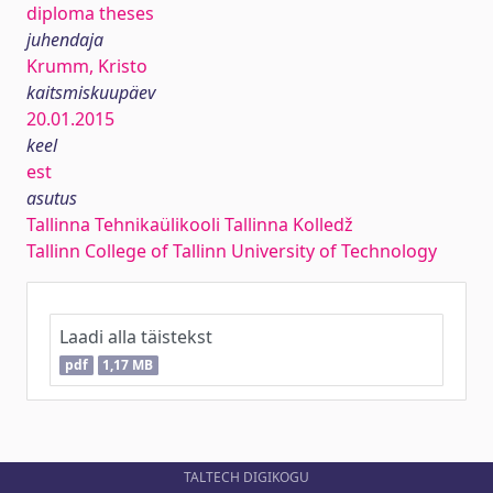
diploma theses
juhendaja
Krumm, Kristo
kaitsmiskuupäev
20.01.2015
keel
est
asutus
Tallinna Tehnikaülikooli Tallinna Kolledž
Tallinn College of Tallinn University of Technology
Laadi alla täistekst
pdf
1,17 MB
TALTECH DIGIKOGU