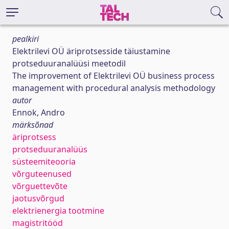
pealkiri
Elektrilevi OÜ äriprotsesside täiustamine
protseduuranalüüsi meetodil
The improvement of Elektrilevi OÜ business process
management with procedural analysis methodology
autor
Ennok, Andro
märksõnad
äriprotsess
protseduuranalüüs
süsteemiteooria
võrguteenused
võrguettevõte
jaotusvõrgud
elektrienergia tootmine
magistritööd