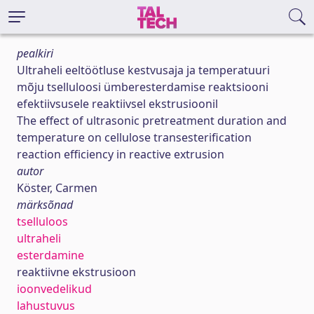
pealkiri
Ultraheli eeltöötluse kestvusaja ja temperatuuri
mõju tselluloosi ümberesterdamise reaktsiooni
efektiivsusele reaktiivsel ekstrusioonil
The effect of ultrasonic pretreatment duration and
temperature on cellulose transesterification
reaction efficiency in reactive extrusion
autor
Köster, Carmen
märksõnad
tselluloos
ultraheli
esterdamine
reaktiivne ekstrusioon
ioonvedelikud
lahustuvus