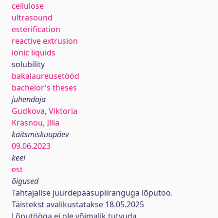
cellulose
ultrasound
esterification
reactive extrusion
ionic liquids
solubility
bakalaureusetööd
bachelor's theses
juhendaja
Gudkova, Viktoria
Krasnou, Illia
kaitsmiskuupäev
09.06.2023
keel
est
õigused
Tähtajalise juurdepääsupiiranguga lõputöö.
Täistekst avalikustatakse 18.05.2025
Lõputööga ei ole võimalik tutvuda