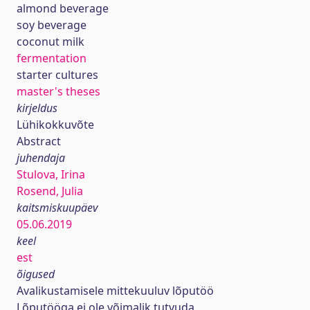
almond beverage
soy beverage
coconut milk
fermentation
starter cultures
master's theses
kirjeldus
Lühikokkuvõte
Abstract
juhendaja
Stulova, Irina
Rosend, Julia
kaitsmiskuupäev
05.06.2019
keel
est
õigused
Avalikustamisele mittekuuluv lõputöö
Lõputööga ei ole võimalik tutvuda