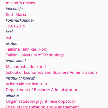
master's theses
juhendaja
Kütt, Maria
kaitsmiskuupäev
19.01.2015
keel
est
asutus
Tallinna Tehnikaülikool
Tallinn University of Technology
teaduskond
Majandusteaduskond
School of Economics and Business Administration
instituut / kolledž
Ärikorralduse instituut
Department of Business Administration
allüksus
Organisatsiooni ja juhtimise õppetool
Chair of Organization and Management