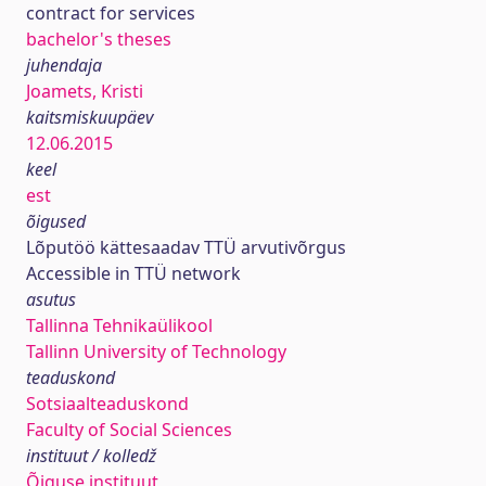
contract for services
bachelor's theses
juhendaja
Joamets, Kristi
kaitsmiskuupäev
12.06.2015
keel
est
õigused
Lõputöö kättesaadav TTÜ arvutivõrgus
Accessible in TTÜ network
asutus
Tallinna Tehnikaülikool
Tallinn University of Technology
teaduskond
Sotsiaalteaduskond
Faculty of Social Sciences
instituut / kolledž
Õiguse instituut