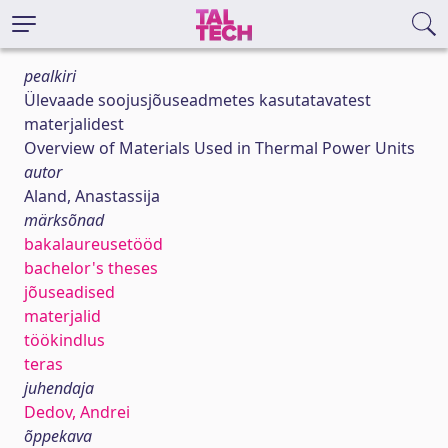
pealkiri
Ülevaade soojusjõuseadmetes kasutatavatest
materjalidest
Overview of Materials Used in Thermal Power Units
autor
Aland, Anastassija
märksõnad
bakalaureusetööd
bachelor's theses
jõuseadised
materjalid
töökindlus
teras
juhendaja
Dedov, Andrei
õppekava