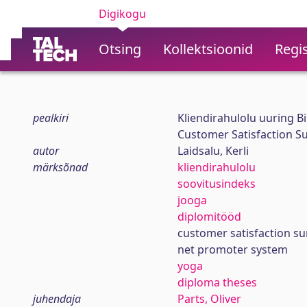
Digikogu
Otsing
Kollektsioonid
Regis
pealkiri
Kliendirahulolu uuring B
Customer Satisfaction S
autor
Laidsalu, Kerli
märksõnad
kliendirahulolu
soovitusindeks
jooga
diplomitööd
customer satisfaction su
net promoter system
yoga
diploma theses
juhendaja
Parts, Oliver