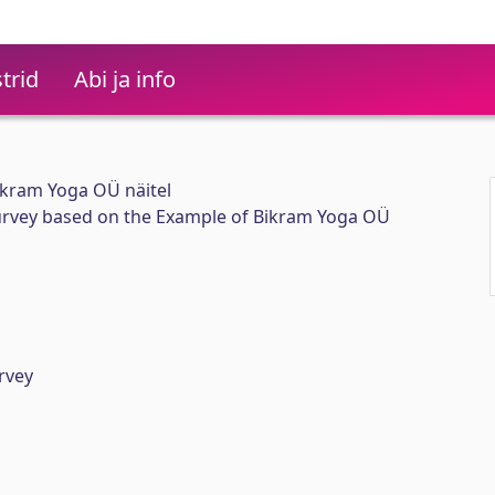
trid
Abi ja info
ikram Yoga OÜ näitel
urvey based on the Example of Bikram Yoga OÜ
rvey