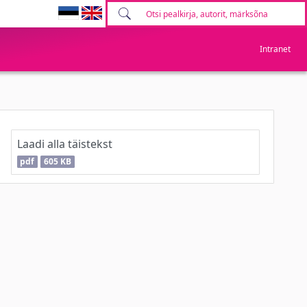
Intranet
Laadi alla täistekst
pdf
605 KB