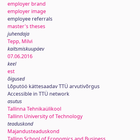
employer brand
employer image
employee referrals
master's theses
juhendaja
Tepp, Milvi
kaitsmiskuupäev
07.06.2016
keel
est
õigused
Lõputöö kättesaadav TTÜ arvutivõrgus
Accessible in TTÜ network
asutus
Tallinna Tehnikaülikool
Tallinn University of Technology
teaduskond
Majandusteaduskond
Tallinn School of Economics and Business