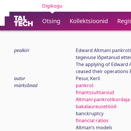
Digikogu
Otsing
Kollektsioonid
Regis
pealkiri
Edward Altmani pankroti
tegevuse lõpetanud ettev
The applying of Edward 
ceased their operations 
autor
Pesur, Kerli
märksõnad
pankrot
finantssuhtarvud
Altmani pankrotikordaja
bakalaureusetööd
banckruptcy
financial ratios
Altman’s models