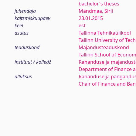
bachelor's theses
juhendaja
Mändmaa, Sirli
kaitsmiskuupäev
23.01.2015
keel
est
asutus
Tallinna Tehnikaülikool
Tallinn University of Tec
teaduskond
Majandusteaduskond
Tallinn School of Econom
instituut / kolledž
Rahanduse ja majanduste
Department of Finance 
allüksus
Rahanduse ja pangandus
Chair of Finance and Ba