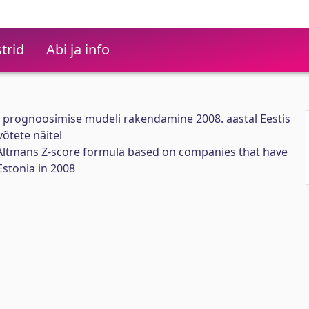
trid
Abi ja info
 prognoosimise mudeli rakendamine 2008. aastal Eestis
õtete näitel
Altmans Z-score formula based on companies that have
Estonia in 2008