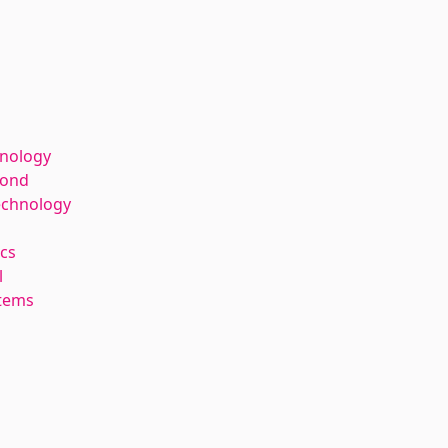
hnology
kond
echnology
cs
l
stems