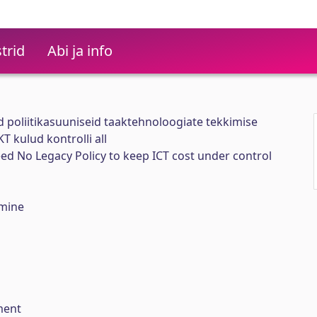
trid
Abi ja info
d poliitikasuuniseid taaktehnoloogiate tekkimise
T kulud kontrolli all
 No Legacy Policy to keep ICT cost under control
imine
ment