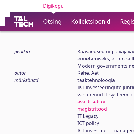
Digikogu
Otsing
Kollektsioonid
Regis
pealkiri
Kaasaegsed riigid vajava
ennetamiseks, et hoida IK
Modern governments need
autor
Rahe, Aet
märksõnad
taaktehnoloogia
IKT investeeringute juht
vananenud IT systeemid
avalik sektor
magistritööd
IT Legacy
ICT policy
ICT investment manage