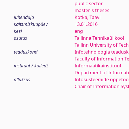
public sector
master's theses
juhendaja
Kotka, Taavi
kaitsmiskuupäev
13.01.2016
keel
eng
asutus
Tallinna Tehnikaülikool
Tallinn University of Tec
teaduskond
Infotehnoloogia teadus
Faculty of Information T
instituut / kolledž
Informaatikainstituut
Department of Informati
allüksus
Infosüsteemide õppetoo
Chair of Information Sy