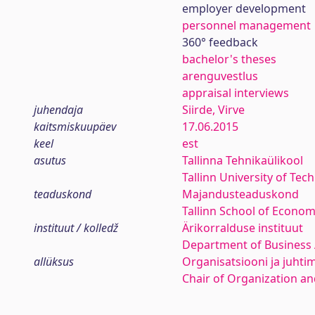
employer development
personnel management
360° feedback
bachelor's theses
arenguvestlus
appraisal interviews
juhendaja
Siirde, Virve
kaitsmiskuupäev
17.06.2015
keel
est
asutus
Tallinna Tehnikaülikool
Tallinn University of Tec
teaduskond
Majandusteaduskond
Tallinn School of Econom
instituut / kolledž
Ärikorralduse instituut
Department of Business 
allüksus
Organisatsiooni ja juhti
Chair of Organization 