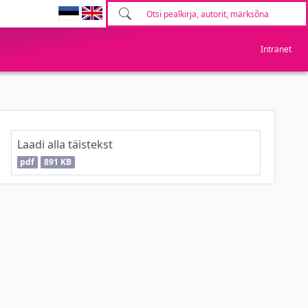
Intranet
Laadi alla täistekst
pdf
891 KB