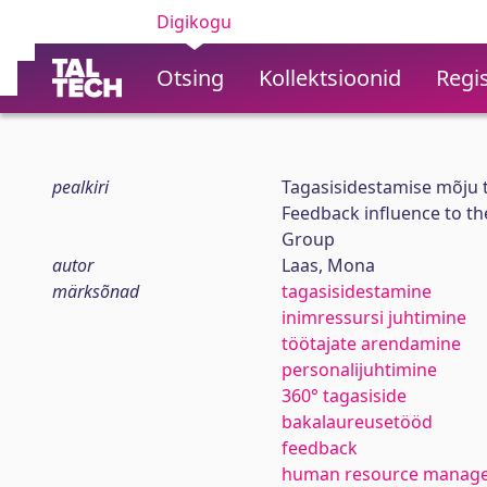
Digikogu
Otsing
Kollektsioonid
Regis
pealkiri
Tagasisidestamise mõju t
Feedback influence to th
Group
autor
Laas, Mona
märksõnad
tagasisidestamine
inimressursi juhtimine
töötajate arendamine
personalijuhtimine
360° tagasiside
bakalaureusetööd
feedback
human resource manag