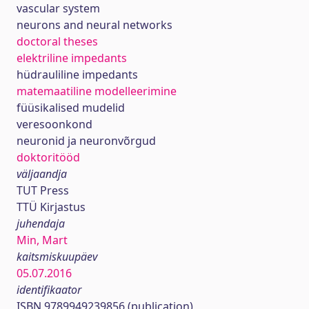
vascular system
neurons and neural networks
doctoral theses
elektriline impedants
hüdrauliline impedants
matemaatiline modelleerimine
füüsikalised mudelid
veresoonkond
neuronid ja neuronvõrgud
doktoritööd
väljaandja
TUT Press
TTÜ Kirjastus
juhendaja
Min, Mart
kaitsmiskuupäev
05.07.2016
identifikaator
ISBN 9789949239856 (publication)