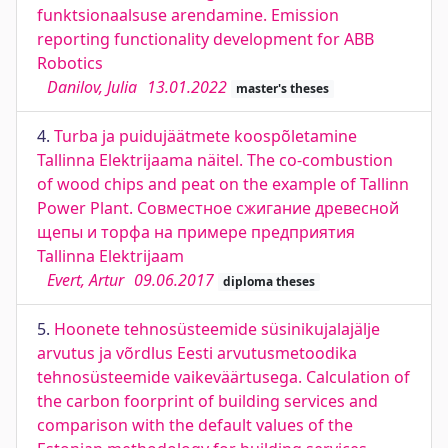
funktsionaalsuse arendamine. Emission
reporting functionality development for ABB
Robotics
Danilov, Julia
13.01.2022
master's theses
4.
Turba ja puidujäätmete koospõletamine
Tallinna Elektrijaama näitel. The co-combustion
of wood chips and peat on the example of Tallinn
Power Plant. Совместное сжигание древесной
щепы и торфа на примере предприятия
Tallinna Elektrijaam
Evert, Artur
09.06.2017
diploma theses
5.
Hoonete tehnosüsteemide süsinikujalajälje
arvutus ja võrdlus Eesti arvutusmetoodika
tehnosüsteemide vaikeväärtusega. Calculation of
the carbon foorprint of building services and
comparison with the default values of the