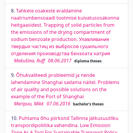
8.
Tahkete osakeste eraldamine
naatriumbensoaadi tootmise kuivatusosakonna
heitgaasidest. Trapping of solid particles from
the emissions of the drying compartment of
sodium benzoate production. Улавливание
твердых частиц из выбросов сушильного
отделения производства бензоата натрия
Makušina, Ruff
08.06.2017
diploma theses
9.
Õhukvaliteedi probleemid ja nende
lahendamine Shanghai sadama näitel. Problems
of air quality and possible solutions on the
example of the Port of Shanghai
Maripuu, Mikk
07.06.2016
bachelor's theses
10.
Puhtama õhu piirkond Tallinna jätkusuutliku
transpordipoliitika vahendina. Low Emission
Zone As A Tool For Sustainable Transport Policy