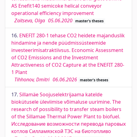
AS Enefit140 semicoke helical conveyor
operational efficiency improvement
Zaitseva, Olga
05.06.2020
master's theses
16.
ENEFIT 280-1 tehase CO2 heidete majanduslik
hindamine ja nende püüdmissüsteemide
investeerimisatraktiivsus. Economic Assessment
of CO2 Emissions and the Investment
Attractiveness of CO2 Capture at the ENEFIT 280-
1 Plant
Tihhonov, Dmitri
06.06.2026
master's theses
17.
Sillamäe Soojuselektrijaama katelde
biokütusele üleviimise võimaluse uurimine. The
research of possibility to transfer steam boilers
of the Sillamae Thermal Power Plant to biofuel.
Исследование возможности перевода паровых
котлов Силламяэской ТЭС на биотопливо