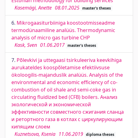
Estonian methodology for building services
Kasemägi, Anette
08.01.2025
master's theses
6.
Mikrogaasiturbiiniga koostootmisseadme
termodünaamiline analüüs. Thermodynamic
analysis of micro gas turbine CHP
Kask, Sven
01.06.2017
master's theses
7.
Põlevkivi ja uttegaasi tsirkuleeriva keevkihiga
aurukateldes koospõletamise efektiivsuse
ökoloogilis-majanduslik analüüs. Analysis of the
environmental and economic efficiency of co-
combustion of oil shale and semi-coke gas in
circulating fluidized bed (CFB) boilers. Анализ
экологической и экономической
эффективности совместного сжигания сланца
и ретортного газа в котлах с циркулирующим
кипящим слоем
Kuznetsova, Ksenia
11.06.2019
diploma theses