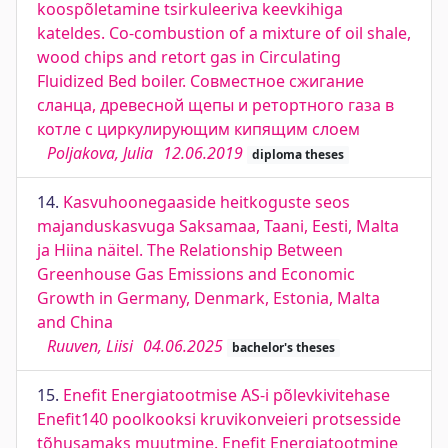
koospõletamine tsirkuleeriva keevkihiga
kateldes. Co-combustion of a mixture of oil shale,
wood chips and retort gas in Circulating
Fluidized Bed boiler. Совместное сжигание
сланца, древесной щепы и ретортного газа в
котле с циркулирующим кипящим слоем
Poljakova, Julia
12.06.2019
diploma theses
14.
Kasvuhoonegaaside heitkoguste seos
majanduskasvuga Saksamaa, Taani, Eesti, Malta
ja Hiina näitel. The Relationship Between
Greenhouse Gas Emissions and Economic
Growth in Germany, Denmark, Estonia, Malta
and China
Ruuven, Liisi
04.06.2025
bachelor's theses
15.
Enefit Energiatootmise AS-i põlevkivitehase
Enefit140 poolkooksi kruvikonveieri protsesside
tõhusamaks muutmine. Enefit Energiatootmine