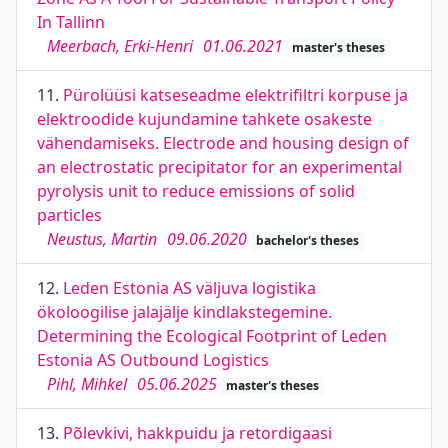
In Tallinn
Meerbach, Erki-Henri
01.06.2021
master's theses
11.
Pürolüüsi katseseadme elektrifiltri korpuse ja
elektroodide kujundamine tahkete osakeste
vähendamiseks. Electrode and housing design of
an electrostatic precipitator for an experimental
pyrolysis unit to reduce emissions of solid
particles
Neustus, Martin
09.06.2020
bachelor's theses
12.
Leden Estonia AS väljuva logistika
ökoloogilise jalajälje kindlakstegemine.
Determining the Ecological Footprint of Leden
Estonia AS Outbound Logistics
Pihl, Mihkel
05.06.2025
master's theses
13.
Põlevkivi, hakkpuidu ja retordigaasi