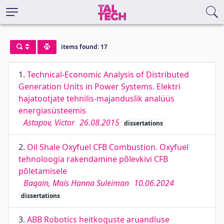
items found: 17
1.
Technical-Economic Analysis of Distributed
Generation Units in Power Systems. Elektri
hajatootjate tehnilis-majanduslik analüüs
energiasüsteemis
Astapov, Victor
26.08.2015
dissertations
2.
Oil Shale Oxyfuel CFB Combustion. Oxyfuel
tehnoloogia rakendamine põlevkivi CFB
põletamisele
Baqain, Mais Hanna Suleiman
10.06.2024
dissertations
3.
ABB Robotics heitkoguste aruandluse