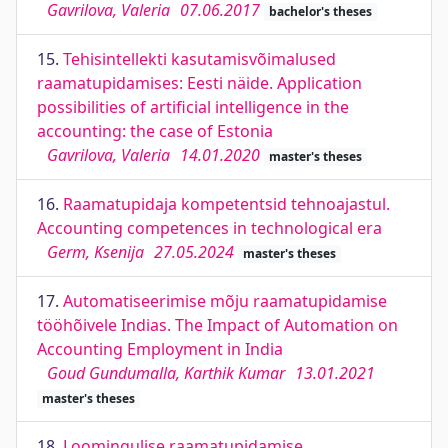
Gavrilova, Valeria
07.06.2017
bachelor's theses
15.
Tehisintellekti kasutamisvõimalused
raamatupidamises: Eesti näide. Application
possibilities of artificial intelligence in the
accounting: the case of Estonia
Gavrilova, Valeria
14.01.2020
master's theses
16.
Raamatupidaja kompetentsid tehnoajastul.
Accounting competences in technological era
Germ, Ksenija
27.05.2024
master's theses
17.
Automatiseerimise mõju raamatupidamise
tööhõivele Indias. The Impact of Automation on
Accounting Employment in India
Goud Gundumalla, Karthik Kumar
13.01.2021
master's theses
18.
Loomingulise raamatupidamise