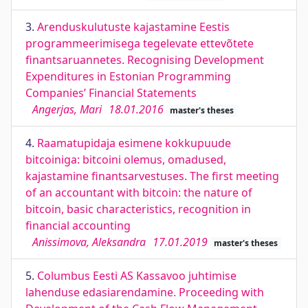
3.
Arenduskulutuste kajastamine Eestis
programmeerimisega tegelevate ettevõtete
finantsaruannetes. Recognising Development
Expenditures in Estonian Programming
Companies’ Financial Statements
Angerjas, Mari
18.01.2016
master's theses
4.
Raamatupidaja esimene kokkupuude
bitcoiniga: bitcoini olemus, omadused,
kajastamine finantsarvestuses. The first meeting
of an accountant with bitcoin: the nature of
bitcoin, basic characteristics, recognition in
financial accounting
Anissimova, Aleksandra
17.01.2019
master's theses
5.
Columbus Eesti AS Kassavoo juhtimise
lahenduse edasiarendamine. Proceeding with