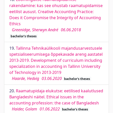
rakendamine: kas see ohustab raamatupidamise
eetilist ausust. Creative Accounting Practice:
Does it Compromise the Integrity of Accounting
Ethics
Greenidge, Sherwyn André
06.06.2018
bachelor's theses
19.
Tallinna Tehnikaülikooli majandusarvestusele
spetsialiseerumisega õppekavade areng aastatel
2013-2019. Development of curriculum including
specialization in accounting in Tallinn University
of Technology in 2013-2019
Haarde, Hedvig
03.06.2020
bachelor's theses
20.
Raamatupidaja elukutse: eetilised kaalutlused
Bangladeshi näitel. Ethical issues in the
accounting profession: the case of Bangladesh
Haider, Golam
01.06.2022
bachelor's theses