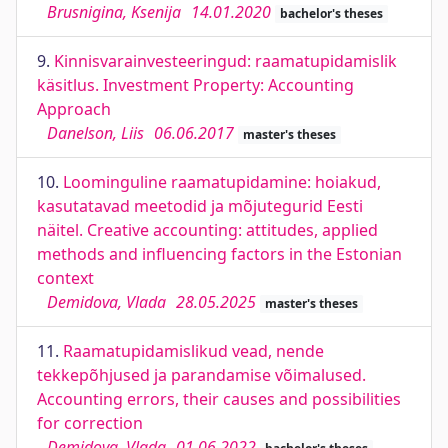
Brusnigina, Ksenija
14.01.2020
bachelor's theses
9.
Kinnisvarainvesteeringud: raamatupidamislik
käsitlus. Investment Property: Accounting
Approach
Danelson, Liis
06.06.2017
master's theses
10.
Loominguline raamatupidamine: hoiakud,
kasutatavad meetodid ja mõjutegurid Eesti
näitel. Creative accounting: attitudes, applied
methods and influencing factors in the Estonian
context
Demidova, Vlada
28.05.2025
master's theses
11.
Raamatupidamislikud vead, nende
tekkepõhjused ja parandamise võimalused.
Accounting errors, their causes and possibilities
for correction
Demidova, Vlada
01.06.2022