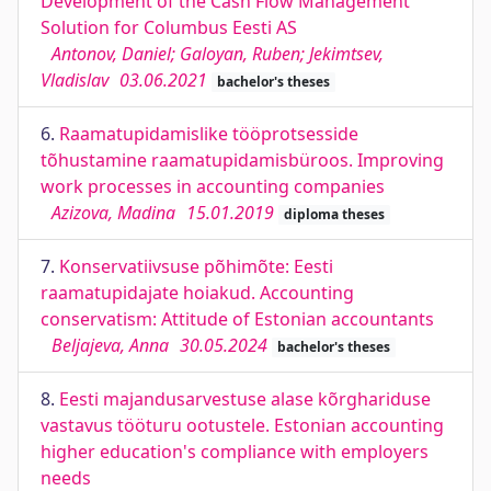
Development of the Cash Flow Management
Solution for Columbus Eesti AS
Antonov, Daniel; Galoyan, Ruben; Jekimtsev,
Vladislav
03.06.2021
bachelor's theses
6.
Raamatupidamislike tööprotsesside
tõhustamine raamatupidamisbüroos. Improving
work processes in accounting companies
Azizova, Madina
15.01.2019
diploma theses
7.
Konservatiivsuse põhimõte: Eesti
raamatupidajate hoiakud. Accounting
conservatism: Attitude of Estonian accountants
Beljajeva, Anna
30.05.2024
bachelor's theses
8.
Eesti majandusarvestuse alase kõrghariduse
vastavus tööturu ootustele. Estonian accounting
higher education's compliance with employers
needs