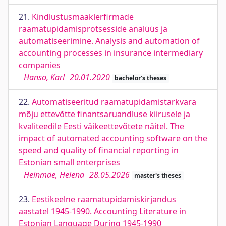
21.
Kindlustusmaaklerfirmade
raamatupidamisprotsesside analüüs ja
automatiseerimine. Analysis and automation of
accounting processes in insurance intermediary
companies
Hanso, Karl
20.01.2020
bachelor's theses
22.
Automatiseeritud raamatupidamistarkvara
mõju ettevõtte finantsaruandluse kiirusele ja
kvaliteedile Eesti väikeettevõtete näitel. The
impact of automated accounting software on the
speed and quality of financial reporting in
Estonian small enterprises
Heinmäe, Helena
28.05.2026
master's theses
23.
Eestikeelne raamatupidamiskirjandus
aastatel 1945-1990. Accounting Literature in
Estonian Language During 1945-1990