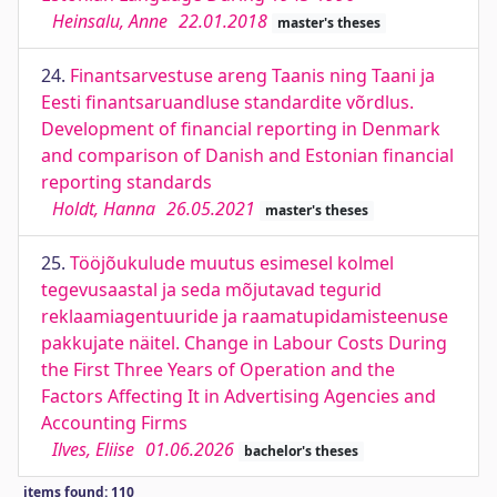
Heinsalu, Anne
22.01.2018
master's theses
24.
Finantsarvestuse areng Taanis ning Taani ja
Eesti finantsaruandluse standardite võrdlus.
Development of financial reporting in Denmark
and comparison of Danish and Estonian financial
reporting standards
Holdt, Hanna
26.05.2021
master's theses
25.
Tööjõukulude muutus esimesel kolmel
tegevusaastal ja seda mõjutavad tegurid
reklaamiagentuuride ja raamatupidamisteenuse
pakkujate näitel. Change in Labour Costs During
the First Three Years of Operation and the
Factors Affecting It in Advertising Agencies and
Accounting Firms
Ilves, Eliise
01.06.2026
bachelor's theses
items found: 110