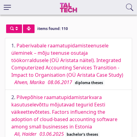
items found: 110
1.
Paberivabale raamatupidamisteenusele
üleminek – mõju teenuse osutaja
töökorraldusele (OÜ Aristata näitel). Integrated
Computerized Accounting Services Transition -
Impact to Organisation (OÜ Aristata Case Study)
Ahven, Marika
08.06.2017
diploma theses
2.
Pilvepõhise raamatupidamistarkvara
kasutuselevõttu mõjutavad tegurid Eesti
väikeettevõtetes. Factors influencing the
adoption of cloud-based accounting software
among small businesses in Estonia
Ali, Haider
03.06.2025
bachelor's theses