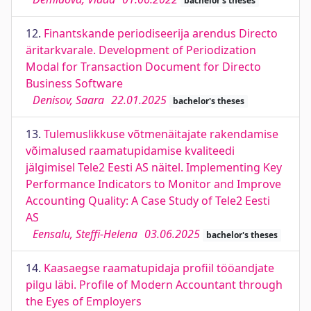
bachelor's theses
12.
Finantskande periodiseerija arendus Directo
äritarkvarale. Development of Periodization
Modal for Transaction Document for Directo
Business Software
Denisov, Saara
22.01.2025
bachelor's theses
13.
Tulemuslikkuse võtmenäitajate rakendamise
võimalused raamatupidamise kvaliteedi
jälgimisel Tele2 Eesti AS näitel. Implementing Key
Performance Indicators to Monitor and Improve
Accounting Quality: A Case Study of Tele2 Eesti
AS
Eensalu, Steffi-Helena
03.06.2025
bachelor's theses
14.
Kaasaegse raamatupidaja profiil tööandjate
pilgu läbi. Profile of Modern Accountant through
the Eyes of Employers